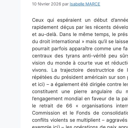
10 février 2026
par
Isabelle MARCE
Ceux qui espéraient un début d’année 
rapidement déçus par les récents dével
et au-delà. Dans le même temps, le prési
du droit international » mais qu’il se laiss
pourrait parfois apparaître comme une 
centraux des tyrans anti-vérité peu sû
vision du monde à courte vue et réducti
vivons. La trajectoire destructrice de 
répétées du président américain sur son p
et ici) – a également été dirigée contre 
constituent une pierre angulaire du m
l’engagement mondial en faveur de la pa
le retrait de 66 « organisations inte
Commission et le Fonds de consolidatio
conflits violents se multiplient – ​​aggrav
exemple ici) – les opérations de paix app