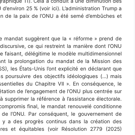
graphique 11). Cela a conduit à une diminution des
d’environ 25 % (voir ici). L’administration Trump a
tien de la paix de l’ONU a été semé d’embûches et
 de mandat suggèrent que la « réforme » prend de
discursive, ce qui restreint la manière dont l’ONU
 ce faisant, délégitime le modèle multidimensionnel
ant la prolongation du mandat de la Mission des
, les États-Unis l’ont explicité en déclarant que
as poursuivre des objectifs idéologiques (…) mais
ssentielles du Chapitre VII ». En conséquence, le
rétation de l’engagement de l’ONU plus centrée sur
à supprimer la référence à l’assistance électorale.
ompromis final, le mandat renouvelé conditionne
le de l’ONU. Par conséquent, le gouvernement de
il y a des progrès continus dans la création des
bres et équitables (voir Résolution 2779 (2025)