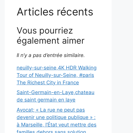
Articles récents
Vous pourriez
également aimer
Il n’y a pas d’entrée similaire.
neuilly-sur-seine,4K HDR Walking
Tour of Neuilly-sur-Seine, #paris
The Richest City in France
Saint-Germain-en-Laye,chateau
de saint germain en laye
Avocat; « La rue ne peut pas
devenir une politique publique » :
à Marseille, l’État veut mettre des
familles dehors sans solution