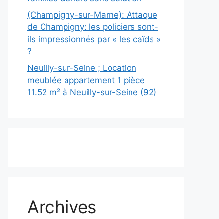
(Champigny-sur-Marne): Attaque
de Champigny: les policiers sont-
ils impressionnés par « les caïds »
?
Neuilly-sur-Seine ; Location
meublée appartement 1 pièce
11.52 m² à Neuilly-sur-Seine (92)
Archives