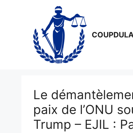
Aller
au
contenu
COUPDULA
Le démantèlemen
paix de l’ONU sou
Trump – EJIL : Pa