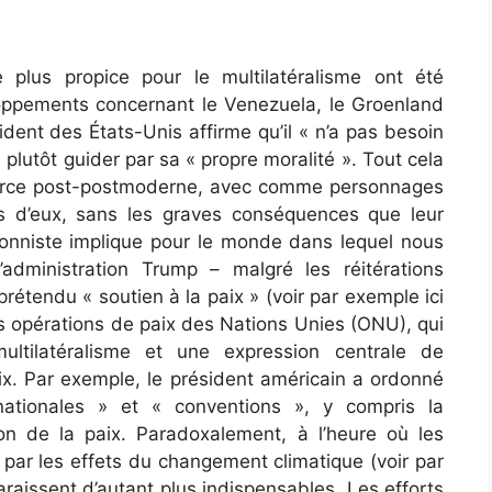
plus propice pour le multilatéralisme ont été
oppements concernant le Venezuela, le Groenland
dent des États-Unis affirme qu’il « n’a pas besoin
e plutôt guider par sa « propre moralité ». Tout cela
farce post-postmoderne, avec comme personnages
rs d’eux, sans les graves conséquences que leur
onniste implique pour le monde dans lequel nous
l’administration Trump – malgré les réitérations
rétendu « soutien à la paix » (voir par exemple ici
les opérations de paix des Nations Unies (ONU), qui
ultilatéralisme et une expression centrale de
ix. Par exemple, le président américain a ordonné
rnationales » et « conventions », y compris la
n de la paix. Paradoxalement, à l’heure où les
és par les effets du changement climatique (voir par
araissent d’autant plus indispensables. Les efforts