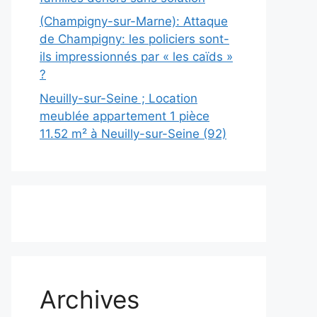
(Champigny-sur-Marne): Attaque
de Champigny: les policiers sont-
ils impressionnés par « les caïds »
?
Neuilly-sur-Seine ; Location
meublée appartement 1 pièce
11.52 m² à Neuilly-sur-Seine (92)
Archives