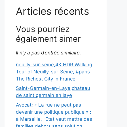
Articles récents
Vous pourriez
également aimer
Il n’y a pas d’entrée similaire.
neuilly-sur-seine,4K HDR Walking
Tour of Neuilly-sur-Seine, #paris
The Richest City in France
Saint-Germain-en-Laye,chateau
de saint germain en laye
Avocat; « La rue ne peut pas
devenir une politique publique » :
à Marseille, l’État veut mettre des
familles dehors sans solution