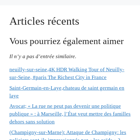
Articles récents
Vous pourriez également aimer
Il n’y a pas d’entrée similaire.
neuilly-sur-seine,4K HDR Walking Tour of Neuilly-
sur-Seine, #paris The Richest City in France
Saint-Germain-en-Laye,chateau de saint germain en
laye
Avocat; « La rue ne peut pas devenir une politique
publique » : à Marseille, l’État veut mettre des familles
dehors sans solution
(Champigny-sur-Marne): Attaque de Champigny: les