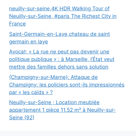
neuilly-sur-seine,4K HDR Walking Tour of
Neuilly-sur-Seine, #paris The Richest City in
France
Saint-Germain-en-Laye,chateau de saint
germain en laye
Avocat; « La rue ne peut pas devenir une
politique publique » : à Marseille, l’État veut
mettre des familles dehors sans solution
(Champigny-sur-Marne): Attaque de
Champigny: les policiers sont-ils impressionnés
par « les caïds » ?
Neuilly-sur-Seine ; Location meublée
appartement 1 pièce 11.52 m² à Neuilly-sur-
Seine (92)