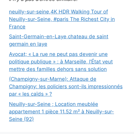
neuilly-sur-seine,4K HDR Walking Tour of
Neuilly-sur-Seine, #paris The Richest City in
France
Saint-Germain-en-Laye,chateau de saint
germain en laye
Avocat; « La rue ne peut pas devenir une
politique publique » : à Marseille, l’État veut
mettre des familles dehors sans solution
(Champigny-sur-Marne): Attaque de
Champigny: les policiers sont-ils impressionnés
par « les caïds » ?
Neuilly-sur-Seine ; Location meublée
appartement 1 pièce 11.52 m² à Neuilly-sur-
Seine (92)