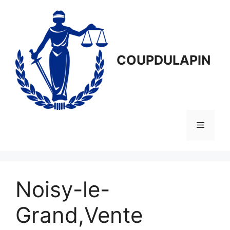
Aller
au
contenu
COUPDULAPIN
Menu
Noisy-le-
Grand,Vente