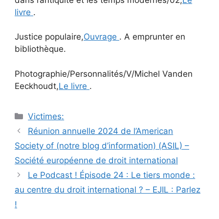
livre
.
Justice populaire,
Ouvrage
. A emprunter en
bibliothèque.
Photographie/Personnalités/V/Michel Vanden
Eeckhoudt,
Le livre
.
Catégories
Victimes:
Navigation
Réunion annuelle 2024 de l’American
des
Society of (notre blog d’information) (ASIL) –
articles
Société européenne de droit international
Le Podcast ! Épisode 24 : Le tiers monde :
au centre du droit international ? – EJIL : Parlez
!