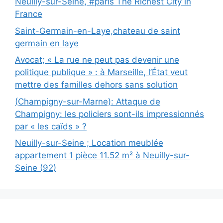
Neuilly-sur-Seine, #paris The Richest City in
France
Saint-Germain-en-Laye,chateau de saint
germain en laye
Avocat; « La rue ne peut pas devenir une
politique publique » : à Marseille, l’État veut
mettre des familles dehors sans solution
(Champigny-sur-Marne): Attaque de
Champigny: les policiers sont-ils impressionnés
par « les caïds » ?
Neuilly-sur-Seine ; Location meublée
appartement 1 pièce 11.52 m² à Neuilly-sur-
Seine (92)