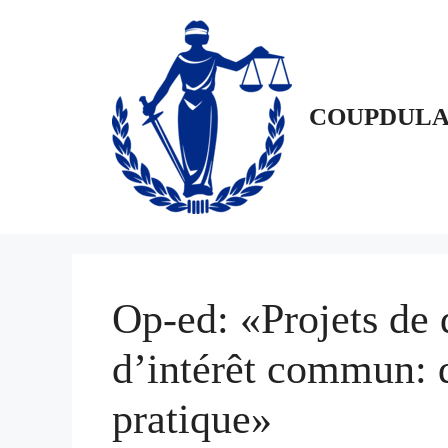
Aller
au
contenu
COUPDULA
Op-ed: «Projets de
d’intérêt commun: d
pratique»