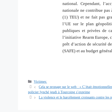
national. Cependant, l’a
nationale ne contribue pas
(1) TEU) et ne fait pas gr
l’UE sur le plan géopoliti
publiques et privées de c
l’initiative Rearm Europe, c
prêt d’action de sécurité d
(SAFE) et au budget général
Catégories
Victimes:
Navigation
Cela se propage sur le web : « C’était émotionnelle
des
policier lynché jeudi à Tourcoing s’exprime
articles
La violence et le harcèlement croissants contre les