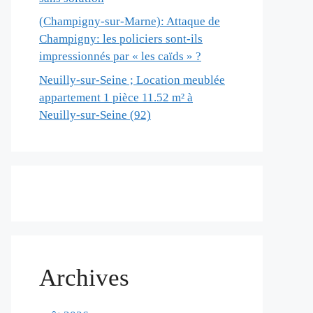
(Champigny-sur-Marne): Attaque de
Champigny: les policiers sont-ils
impressionnés par « les caïds » ?
Neuilly-sur-Seine ; Location meublée
appartement 1 pièce 11.52 m² à
Neuilly-sur-Seine (92)
Archives