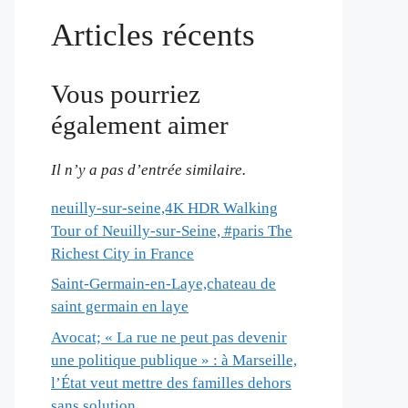
Articles récents
Vous pourriez
également aimer
Il n’y a pas d’entrée similaire.
neuilly-sur-seine,4K HDR Walking
Tour of Neuilly-sur-Seine, #paris The
Richest City in France
Saint-Germain-en-Laye,chateau de
saint germain en laye
Avocat; « La rue ne peut pas devenir
une politique publique » : à Marseille,
l’État veut mettre des familles dehors
sans solution