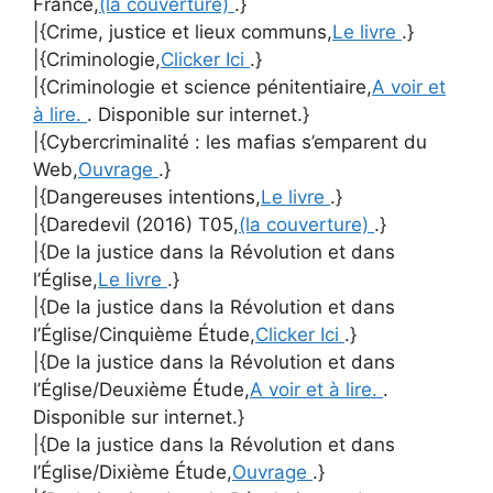
France,
(la couverture)
.}
|{Crime, justice et lieux communs,
Le livre
.}
|{Criminologie,
Clicker Ici
.}
|{Criminologie et science pénitentiaire,
A voir et
à lire.
. Disponible sur internet.}
|{Cybercriminalité : les mafias s’emparent du
Web,
Ouvrage
.}
|{Dangereuses intentions,
Le livre
.}
|{Daredevil (2016) T05,
(la couverture)
.}
|{De la justice dans la Révolution et dans
l’Église,
Le livre
.}
|{De la justice dans la Révolution et dans
l’Église/Cinquième Étude,
Clicker Ici
.}
|{De la justice dans la Révolution et dans
l’Église/Deuxième Étude,
A voir et à lire.
.
Disponible sur internet.}
|{De la justice dans la Révolution et dans
l’Église/Dixième Étude,
Ouvrage
.}