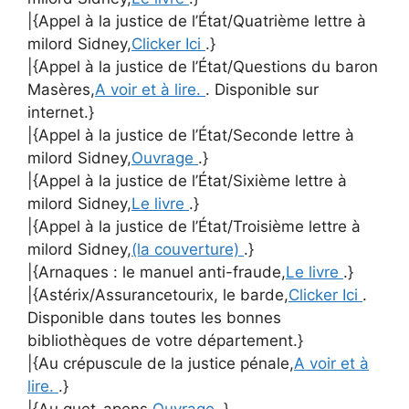
|{Appel à la justice de l’État/Quatrième lettre à
milord Sidney,
Clicker Ici
.}
|{Appel à la justice de l’État/Questions du baron
Masères,
A voir et à lire.
. Disponible sur
internet.}
|{Appel à la justice de l’État/Seconde lettre à
milord Sidney,
Ouvrage
.}
|{Appel à la justice de l’État/Sixième lettre à
milord Sidney,
Le livre
.}
|{Appel à la justice de l’État/Troisième lettre à
milord Sidney,
(la couverture)
.}
|{Arnaques : le manuel anti-fraude,
Le livre
.}
|{Astérix/Assurancetourix, le barde,
Clicker Ici
.
Disponible dans toutes les bonnes
bibliothèques de votre département.}
|{Au crépuscule de la justice pénale,
A voir et à
lire.
.}
|{Au guet-apens,
Ouvrage
.}