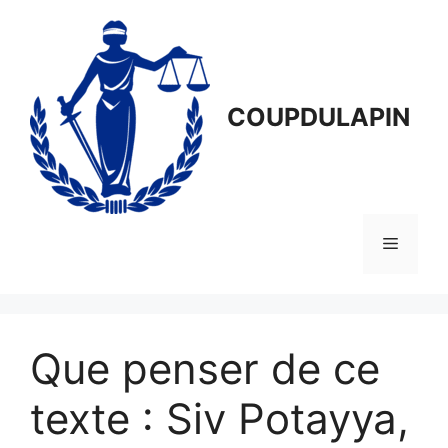
Aller
au
contenu
COUPDULAPIN
Menu
Que penser de ce
texte : Siv Potayya,