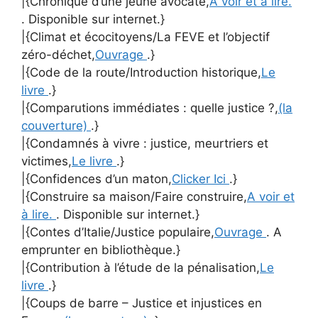
|{Chronique d’une jeune avocate,
A voir et à lire.
. Disponible sur internet.}
|{Climat et écocitoyens/La FEVE et l’objectif
zéro-déchet,
Ouvrage
.}
|{Code de la route/Introduction historique,
Le
livre
.}
|{Comparutions immédiates : quelle justice ?,
(la
couverture)
.}
|{Condamnés à vivre : justice, meurtriers et
victimes,
Le livre
.}
|{Confidences d’un maton,
Clicker Ici
.}
|{Construire sa maison/Faire construire,
A voir et
à lire.
. Disponible sur internet.}
|{Contes d’Italie/Justice populaire,
Ouvrage
. A
emprunter en bibliothèque.}
|{Contribution à l’étude de la pénalisation,
Le
livre
.}
|{Coups de barre – Justice et injustices en