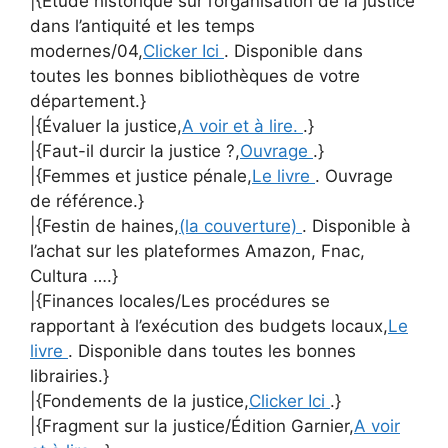
|{Étude historique sur l’organisation de la justice
dans l’antiquité et les temps
modernes/04,
Clicker Ici
. Disponible dans
toutes les bonnes bibliothèques de votre
département.}
|{Évaluer la justice,
A voir et à lire.
.}
|{Faut-il durcir la justice ?,
Ouvrage
.}
|{Femmes et justice pénale,
Le livre
. Ouvrage
de référence.}
|{Festin de haines,
(la couverture)
. Disponible à
l’achat sur les plateformes Amazon, Fnac,
Cultura ….}
|{Finances locales/Les procédures se
rapportant à l’exécution des budgets locaux,
Le
livre
. Disponible dans toutes les bonnes
librairies.}
|{Fondements de la justice,
Clicker Ici
.}
|{Fragment sur la justice/Édition Garnier,
A voir