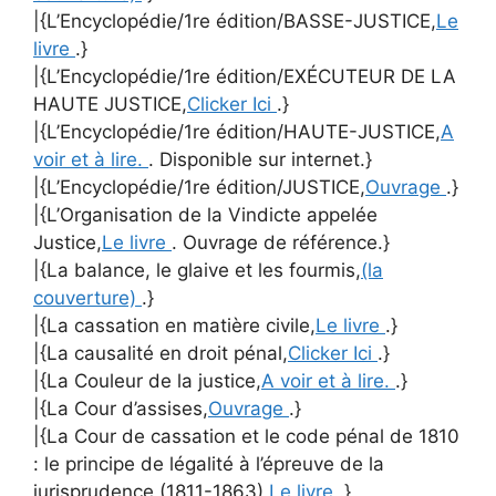
|{L’Encyclopédie/1re édition/BASSE-JUSTICE,
Le
livre
.}
|{L’Encyclopédie/1re édition/EXÉCUTEUR DE LA
HAUTE JUSTICE,
Clicker Ici
.}
|{L’Encyclopédie/1re édition/HAUTE-JUSTICE,
A
voir et à lire.
. Disponible sur internet.}
|{L’Encyclopédie/1re édition/JUSTICE,
Ouvrage
.}
|{L’Organisation de la Vindicte appelée
Justice,
Le livre
. Ouvrage de référence.}
|{La balance, le glaive et les fourmis,
(la
couverture)
.}
|{La cassation en matière civile,
Le livre
.}
|{La causalité en droit pénal,
Clicker Ici
.}
|{La Couleur de la justice,
A voir et à lire.
.}
|{La Cour d’assises,
Ouvrage
.}
|{La Cour de cassation et le code pénal de 1810
: le principe de légalité à l’épreuve de la
jurisprudence (1811-1863),
Le livre
.}