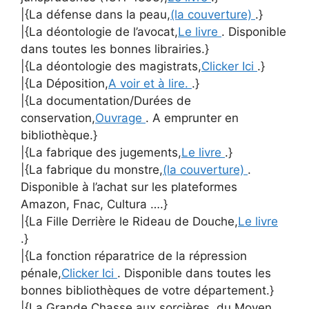
|{La défense dans la peau,
(la couverture)
.}
|{La déontologie de l’avocat,
Le livre
. Disponible
dans toutes les bonnes librairies.}
|{La déontologie des magistrats,
Clicker Ici
.}
|{La Déposition,
A voir et à lire.
.}
|{La documentation/Durées de
conservation,
Ouvrage
. A emprunter en
bibliothèque.}
|{La fabrique des jugements,
Le livre
.}
|{La fabrique du monstre,
(la couverture)
.
Disponible à l’achat sur les plateformes
Amazon, Fnac, Cultura ….}
|{La Fille Derrière le Rideau de Douche,
Le livre
.}
|{La fonction réparatrice de la répression
pénale,
Clicker Ici
. Disponible dans toutes les
bonnes bibliothèques de votre département.}
|{La Grande Chasse aux sorcières, du Moyen