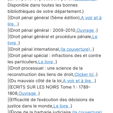
Disponible dans toutes les bonnes
bibliothèques de votre département.}
|{Droit pénal général (5ème édition),
A voir et à
lire.
.}
|{Droit pénal général : 2009-2010,
Ouvrage
.}
|{Droit pénal général et procédure pénale,
Le
livre
.}
|{Droit pénal international,
(la couverture)
.}
|{Droit pénal spécial : infractions des et contre
les particuliers,
Le livre
.}
|{Droit processuel : une science de la
reconstruction des liens de droit,
Clicker Ici
.}
|{Du mauvais côté de la loi,
A voir et à lire.
.}
|{ECRITS SUR LES NOIRS Tome 1 : 1789-
1808,
Ouvrage
.}
|{Efficacité de l’exécution des décisions de
justice dans le monde,
Le livre
.}
|{Éloge de la barbarie judiciaire,
(la couverture)