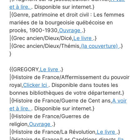
et à lire.
. Disponible sur internet.}
|{Genre, patrimoine et droit civil : Les femmes
mariées de la bourgeoisie québécoise en
procès, 1900-1930,
Ouvrage
.}
|{Grec ancien/Dieux/Dicé,
Le livre
.}
|{Grec ancien/Dieux/Thémis,
(la couverture)
.}
}
{{GREGORY,
Le livre
.}
|{Histoire de France/Affermissement du pouvoir
royal,
Clicker Ici
. Disponible dans toutes les
bonnes bibliothèques de votre département.}
|{Histoire de France/Guerre de Cent ans,
A voir
et à lire.
. Disponible sur internet.}
|{Histoire de France/Guerres de
religion,
Ouvrage
.}
|{Histoire de France/La Révolution,
Le livre
.}
|{Histoire de France/Les Capétiens directs,
(la