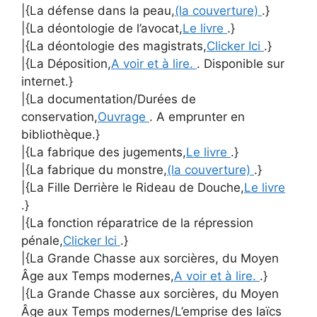
|{La défense dans la peau,
(la couverture)
.}
|{La déontologie de l’avocat,
Le livre
.}
|{La déontologie des magistrats,
Clicker Ici
.}
|{La Déposition,
A voir et à lire.
. Disponible sur
internet.}
|{La documentation/Durées de
conservation,
Ouvrage
. A emprunter en
bibliothèque.}
|{La fabrique des jugements,
Le livre
.}
|{La fabrique du monstre,
(la couverture)
.}
|{La Fille Derrière le Rideau de Douche,
Le livre
.}
|{La fonction réparatrice de la répression
pénale,
Clicker Ici
.}
|{La Grande Chasse aux sorcières, du Moyen
Âge aux Temps modernes,
A voir et à lire.
.}
|{La Grande Chasse aux sorcières, du Moyen
Âge aux Temps modernes/L’emprise des laïcs