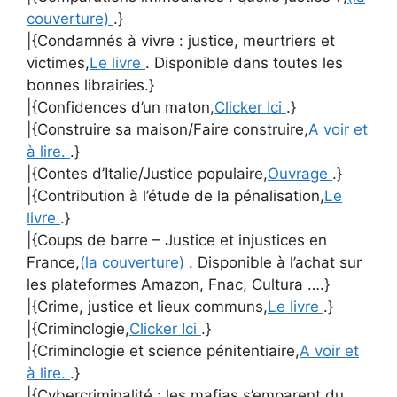
couverture)
.}
|{Condamnés à vivre : justice, meurtriers et
victimes,
Le livre
. Disponible dans toutes les
bonnes librairies.}
|{Confidences d’un maton,
Clicker Ici
.}
|{Construire sa maison/Faire construire,
A voir et
à lire.
.}
|{Contes d’Italie/Justice populaire,
Ouvrage
.}
|{Contribution à l’étude de la pénalisation,
Le
livre
.}
|{Coups de barre – Justice et injustices en
France,
(la couverture)
. Disponible à l’achat sur
les plateformes Amazon, Fnac, Cultura ….}
|{Crime, justice et lieux communs,
Le livre
.}
|{Criminologie,
Clicker Ici
.}
|{Criminologie et science pénitentiaire,
A voir et
à lire.
.}
|{Cybercriminalité : les mafias s’emparent du