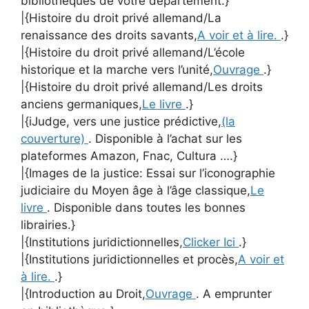
bibliothèques de votre département.}
|{Histoire du droit privé allemand/La
renaissance des droits savants,
A voir et à lire.
.}
|{Histoire du droit privé allemand/L’école
historique et la marche vers l’unité,
Ouvrage
.}
|{Histoire du droit privé allemand/Les droits
anciens germaniques,
Le livre
.}
|{iJudge, vers une justice prédictive,
(la
couverture)
. Disponible à l’achat sur les
plateformes Amazon, Fnac, Cultura ….}
|{Images de la justice: Essai sur l’iconographie
judiciaire du Moyen âge à l’âge classique,
Le
livre
. Disponible dans toutes les bonnes
librairies.}
|{Institutions juridictionnelles,
Clicker Ici
.}
|{Institutions juridictionnelles et procès,
A voir et
à lire.
.}
|{Introduction au Droit,
Ouvrage
. A emprunter