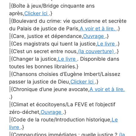
|{Boîte à jeux/Bridge cinquante ans
après,
Clicker Ici
.}
|{Boulevard du crime: vie quotidienne et secrète
du Palais de justice de Paris,
A voir et à lire.
.}
|{Care, justice et dépendance,
Ouvrage
.}
|{Ces magistrats qui tuent la justice,
Le livre
.}
|{C’est un secret entre nous,
(la couverture)
.}
|{Changer la justice,
Le livre
. Disponible dans
toutes les bonnes librairies.}
|{Chansons choisies d’Eugène Imbert/Laissez
passer la justice de Dieu,
Clicker Ici
.}
|{Chronique d’une jeune avocate,
A voir et à lire.
.}
|{Climat et écocitoyens/La FEVE et l’objectif
zéro-déchet,
Ouvrage
.}
|{Code de la route/Introduction historique,
Le
livre
.}
|{Comparutions immédiates : quelle justice ?,
(la