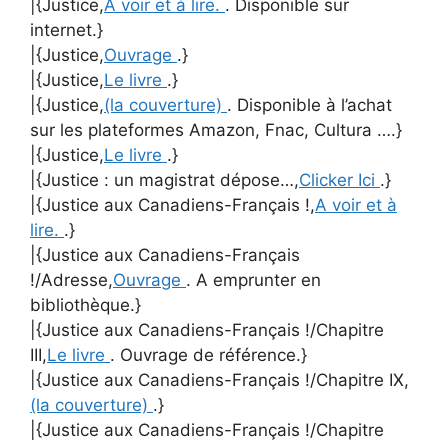
|{Justice,
A voir et à lire.
. Disponible sur
internet.}
|{Justice,
Ouvrage
.}
|{Justice,
Le livre
.}
|{Justice,
(la couverture)
. Disponible à l’achat
sur les plateformes Amazon, Fnac, Cultura ….}
|{Justice,
Le livre
.}
|{Justice : un magistrat dépose…,
Clicker Ici
.}
|{Justice aux Canadiens-Français !,
A voir et à
lire.
.}
|{Justice aux Canadiens-Français
!/Adresse,
Ouvrage
. A emprunter en
bibliothèque.}
|{Justice aux Canadiens-Français !/Chapitre
III,
Le livre
. Ouvrage de référence.}
|{Justice aux Canadiens-Français !/Chapitre IX,
(la couverture)
.}
|{Justice aux Canadiens-Français !/Chapitre