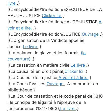
livre
.}
|{L’Encyclopédie/1re édition/EXÉCUTEUR DE LA
HAUTE JUSTICE,
Clicker Ici
.}
|{L’Encyclopédie/1re édition/HAUTE-JUSTICE,
A
voir et à lire.
.}
|{L’Encyclopédie/1re édition/JUSTICE,
Ouvrage
.}
|{L’Organisation de la Vindicte appelée
Justice,
Le livre
.}
|{La balance, le glaive et les fourmis,
(la
couverture)
.}
|{La cassation en matière civile,
Le livre
.}
|{La causalité en droit pénal,
Clicker Ici
.}
|{La Couleur de la justice,
A voir et à lire.
.}
|{La Cour d’assises,
Ouvrage
. A emprunter en
bibliothèque.}
|{La Cour de cassation et le code pénal de 1810
: le principe de légalité à l’épreuve de la
jurisprudence (1811-1863),
Le livre
.}