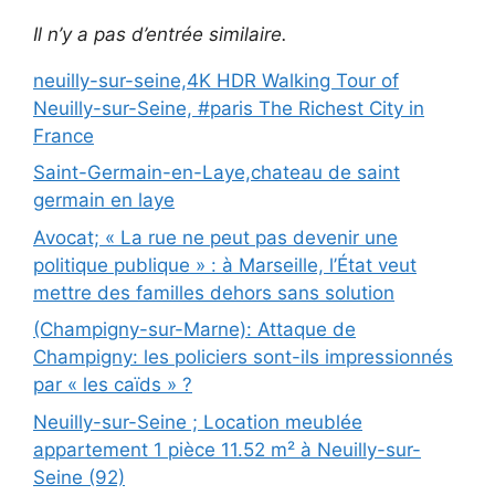
Il n’y a pas d’entrée similaire.
neuilly-sur-seine,4K HDR Walking Tour of
Neuilly-sur-Seine, #paris The Richest City in
France
Saint-Germain-en-Laye,chateau de saint
germain en laye
Avocat; « La rue ne peut pas devenir une
politique publique » : à Marseille, l’État veut
mettre des familles dehors sans solution
(Champigny-sur-Marne): Attaque de
Champigny: les policiers sont-ils impressionnés
par « les caïds » ?
Neuilly-sur-Seine ; Location meublée
appartement 1 pièce 11.52 m² à Neuilly-sur-
Seine (92)