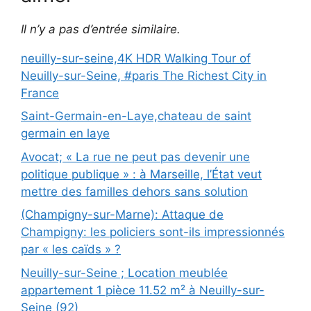
Il n’y a pas d’entrée similaire.
neuilly-sur-seine,4K HDR Walking Tour of
Neuilly-sur-Seine, #paris The Richest City in
France
Saint-Germain-en-Laye,chateau de saint
germain en laye
Avocat; « La rue ne peut pas devenir une
politique publique » : à Marseille, l’État veut
mettre des familles dehors sans solution
(Champigny-sur-Marne): Attaque de
Champigny: les policiers sont-ils impressionnés
par « les caïds » ?
Neuilly-sur-Seine ; Location meublée
appartement 1 pièce 11.52 m² à Neuilly-sur-
Seine (92)