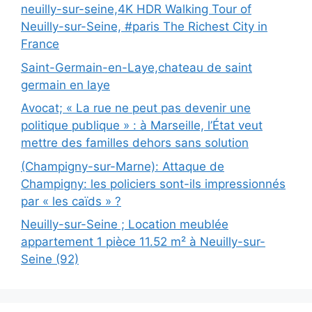
neuilly-sur-seine,4K HDR Walking Tour of
Neuilly-sur-Seine, #paris The Richest City in
France
Saint-Germain-en-Laye,chateau de saint
germain en laye
Avocat; « La rue ne peut pas devenir une
politique publique » : à Marseille, l’État veut
mettre des familles dehors sans solution
(Champigny-sur-Marne): Attaque de
Champigny: les policiers sont-ils impressionnés
par « les caïds » ?
Neuilly-sur-Seine ; Location meublée
appartement 1 pièce 11.52 m² à Neuilly-sur-
Seine (92)