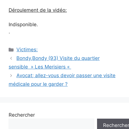
Déroulement de la vidéo:
Indisponible.
.
Catégories
Victimes:
Navigation
Bondy,Bondy (93) Visite du quartier
des
sensible » Les Merisiers «
articles
Avocat; allez-vous devoir passer une visite
médicale pour le garder ?
Rechercher
Recherche