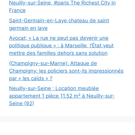
Neuilly-sur-Seine, #paris The Richest City in
France
Saint-Germain-en-Laye,chateau de saint
germain en laye
Avocat; « La rue ne peut pas devenir une
politique publique » : à Marseille, l’État veut
mettre des familles dehors sans solution
(Champigny-sur-Marne): Attaque de
Champigny: les policiers sont-ils impressionnés
par « les caïds » ?
Neuilly-sur-Seine ; Location meublée
appartement 1 pièce 11.52 m² à Neuilly-sur-
Seine (92)