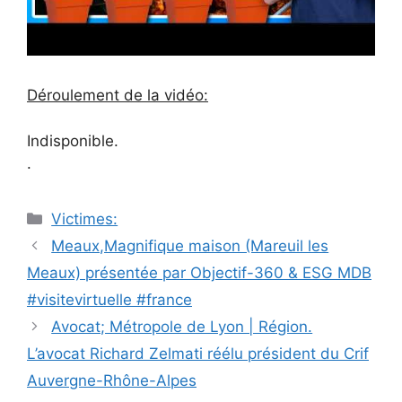
Déroulement de la vidéo:
Indisponible.
.
Catégories
Victimes:
Navigation
Meaux,Magnifique maison (Mareuil les
des
Meaux) présentée par Objectif-360 & ESG MDB
articles
#visitevirtuelle #france
Avocat; Métropole de Lyon | Région.
L’avocat Richard Zelmati réélu président du Crif
Auvergne-Rhône-Alpes