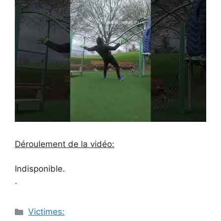
Déroulement de la vidéo:
Indisponible.
.
Catégories
Victimes: