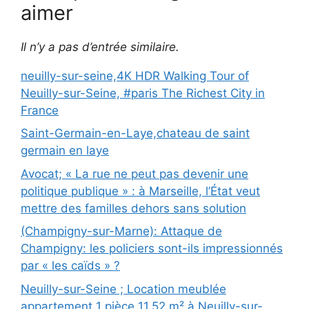
aimer
Il n’y a pas d’entrée similaire.
neuilly-sur-seine,4K HDR Walking Tour of
Neuilly-sur-Seine, #paris The Richest City in
France
Saint-Germain-en-Laye,chateau de saint
germain en laye
Avocat; « La rue ne peut pas devenir une
politique publique » : à Marseille, l’État veut
mettre des familles dehors sans solution
(Champigny-sur-Marne): Attaque de
Champigny: les policiers sont-ils impressionnés
par « les caïds » ?
Neuilly-sur-Seine ; Location meublée
appartement 1 pièce 11.52 m² à Neuilly-sur-