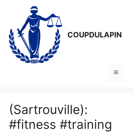
Aller
au
contenu
COUPDULAPIN
Menu
(Sartrouville):
#fitness #training