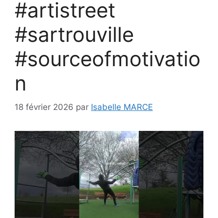
#artistreet
#sartrouville
#sourceofmotivatio
n
18 février 2026
par
Isabelle MARCE