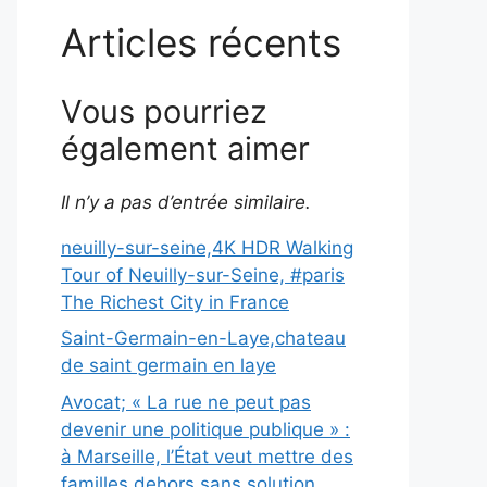
Articles récents
Vous pourriez
également aimer
Il n’y a pas d’entrée similaire.
neuilly-sur-seine,4K HDR Walking
Tour of Neuilly-sur-Seine, #paris
The Richest City in France
Saint-Germain-en-Laye,chateau
de saint germain en laye
Avocat; « La rue ne peut pas
devenir une politique publique » :
à Marseille, l’État veut mettre des
familles dehors sans solution