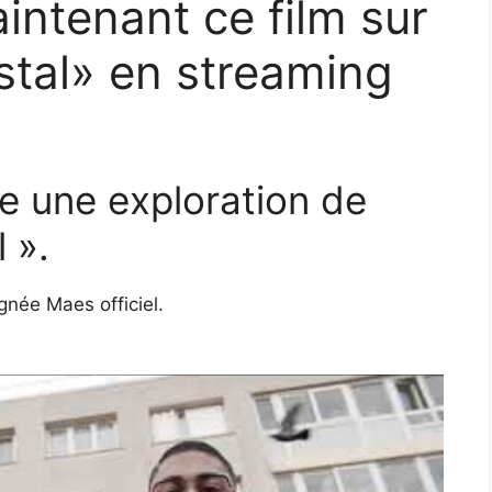
ntenant ce film sur
stal» en streaming
e une exploration de
 ».
gnée Maes officiel.