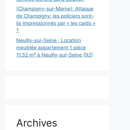
(Champigny-sur-Marne): Attaque
de Champigny: les policiers sont-
ils impressionnés par « les caïds »
?
Neuilly-sur-Seine ; Location
meublée appartement 1 pièce
11.52 m² à Neuilly-sur-Seine (92)
Archives