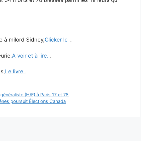
ait 34 morts et 78 blessés parmi les mineurs qui
re à milord Sidney,
Clicker Ici
.
urie,
A voir et à lire.
.
es,
Le livre
.
/généraliste (H/F) à Paris 17 et 78
chênes poursuit Élections Canada