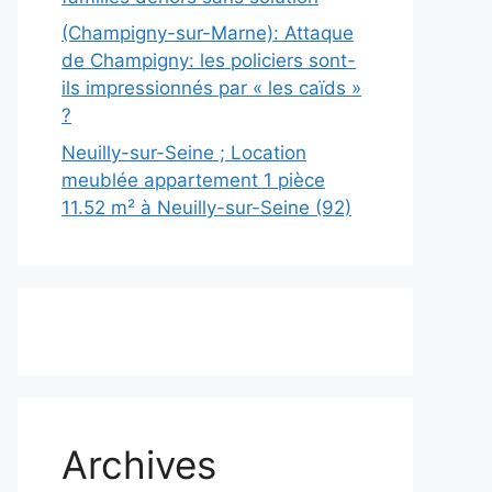
(Champigny-sur-Marne): Attaque
de Champigny: les policiers sont-
ils impressionnés par « les caïds »
?
Neuilly-sur-Seine ; Location
meublée appartement 1 pièce
11.52 m² à Neuilly-sur-Seine (92)
Archives