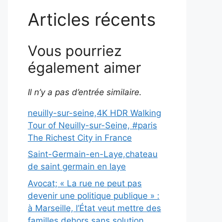
Articles récents
Vous pourriez
également aimer
Il n’y a pas d’entrée similaire.
neuilly-sur-seine,4K HDR Walking
Tour of Neuilly-sur-Seine, #paris
The Richest City in France
Saint-Germain-en-Laye,chateau
de saint germain en laye
Avocat; « La rue ne peut pas
devenir une politique publique » :
à Marseille, l’État veut mettre des
familles dehors sans solution