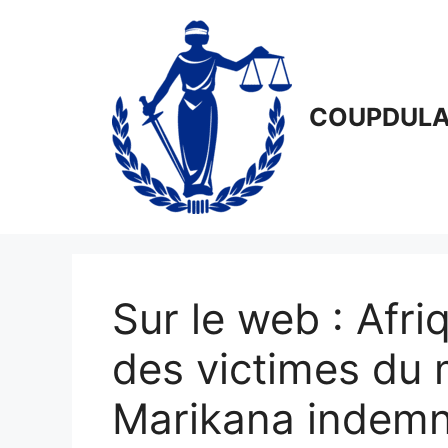
Aller
au
contenu
COUPDULA
Sur le web : Afr
des victimes du
Marikana indemn