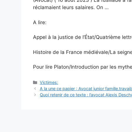
(Avocat) ( 16 août 2023 ) La fusillade a f
réclamaient leurs salaires. On …
A lire:
Appel à la justice de l’État/Quatrième lett
Histoire de la France médiévale/La seigne
Pour lire Platon/Introduction par les myth
Catégories
Victimes:
Navigation
A la une ce papier : Avocat junior famille.travail
des
Quoi retenir de ce texte : l’avocat Alexis Des
articles