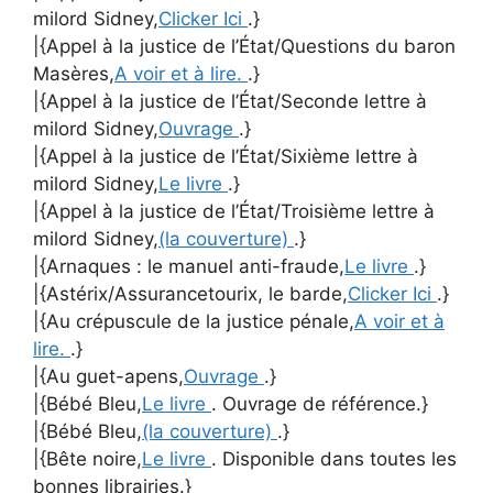
milord Sidney,
Clicker Ici
.}
|{Appel à la justice de l’État/Questions du baron
Masères,
A voir et à lire.
.}
|{Appel à la justice de l’État/Seconde lettre à
milord Sidney,
Ouvrage
.}
|{Appel à la justice de l’État/Sixième lettre à
milord Sidney,
Le livre
.}
|{Appel à la justice de l’État/Troisième lettre à
milord Sidney,
(la couverture)
.}
|{Arnaques : le manuel anti-fraude,
Le livre
.}
|{Astérix/Assurancetourix, le barde,
Clicker Ici
.}
|{Au crépuscule de la justice pénale,
A voir et à
lire.
.}
|{Au guet-apens,
Ouvrage
.}
|{Bébé Bleu,
Le livre
. Ouvrage de référence.}
|{Bébé Bleu,
(la couverture)
.}
|{Bête noire,
Le livre
. Disponible dans toutes les
bonnes librairies.}