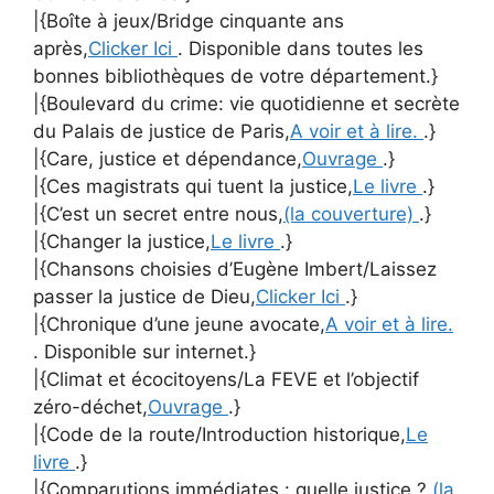
|{Boîte à jeux/Bridge cinquante ans
après,
Clicker Ici
. Disponible dans toutes les
bonnes bibliothèques de votre département.}
|{Boulevard du crime: vie quotidienne et secrète
du Palais de justice de Paris,
A voir et à lire.
.}
|{Care, justice et dépendance,
Ouvrage
.}
|{Ces magistrats qui tuent la justice,
Le livre
.}
|{C’est un secret entre nous,
(la couverture)
.}
|{Changer la justice,
Le livre
.}
|{Chansons choisies d’Eugène Imbert/Laissez
passer la justice de Dieu,
Clicker Ici
.}
|{Chronique d’une jeune avocate,
A voir et à lire.
. Disponible sur internet.}
|{Climat et écocitoyens/La FEVE et l’objectif
zéro-déchet,
Ouvrage
.}
|{Code de la route/Introduction historique,
Le
livre
.}
|{Comparutions immédiates : quelle justice ?,
(la