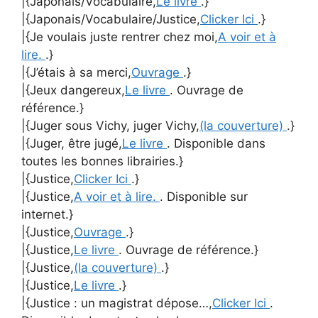
|{Japonais/Vocabulaire,
Le livre
.}
|{Japonais/Vocabulaire/Justice,
Clicker Ici
.}
|{Je voulais juste rentrer chez moi,
A voir et à
lire.
.}
|{J’étais à sa merci,
Ouvrage
.}
|{Jeux dangereux,
Le livre
. Ouvrage de
référence.}
|{Juger sous Vichy, juger Vichy,
(la couverture)
.}
|{Juger, être jugé,
Le livre
. Disponible dans
toutes les bonnes librairies.}
|{Justice,
Clicker Ici
.}
|{Justice,
A voir et à lire.
. Disponible sur
internet.}
|{Justice,
Ouvrage
.}
|{Justice,
Le livre
. Ouvrage de référence.}
|{Justice,
(la couverture)
.}
|{Justice,
Le livre
.}
|{Justice : un magistrat dépose…,
Clicker Ici
.