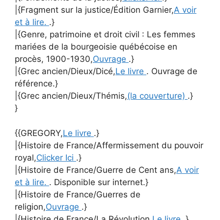
|{Fragment sur la justice/Édition Garnier,
A voir
et à lire.
.}
|{Genre, patrimoine et droit civil : Les femmes
mariées de la bourgeoisie québécoise en
procès, 1900-1930,
Ouvrage
.}
|{Grec ancien/Dieux/Dicé,
Le livre
. Ouvrage de
référence.}
|{Grec ancien/Dieux/Thémis,
(la couverture)
.}
}
{{GREGORY,
Le livre
.}
|{Histoire de France/Affermissement du pouvoir
royal,
Clicker Ici
.}
|{Histoire de France/Guerre de Cent ans,
A voir
et à lire.
. Disponible sur internet.}
|{Histoire de France/Guerres de
religion,
Ouvrage
.}
|{Histoire de France/La Révolution,
Le livre
.}