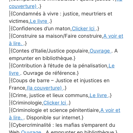
couverture)
.}
|{Condamnés à vivre : justice, meurtriers et
victimes,
Le livre
.}
|{Confidences d’un maton,
Clicker Ici
.}
|{Construire sa maison/Faire construire,
A voir et
à lire.
.}
|{Contes d’Italie/Justice populaire,
Ouvrage
. A
emprunter en bibliothèque.}
|{Contribution à l’étude de la pénalisation,
Le
livre
. Ouvrage de référence.}
|{Coups de barre – Justice et injustices en
France,
(la couverture)
.}
|{Crime, justice et lieux communs,
Le livre
.}
|{Criminologie,
Clicker Ici
.}
|{Criminologie et science pénitentiaire,
A voir et
à lire.
. Disponible sur internet.}
|{Cybercriminalité : les mafias s’emparent du
Web,
Ouvrage
. A emprunter en bibliothèque.}