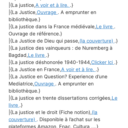
|{La justice,
A voir et à lire.
.}
|{La Justice,
Ouvrage
. A emprunter en
bibliothèque.}
|{La justice dans la France médiévale,
Le livre
.
Ouvrage de référence.}
|{La Justice de Dieu qui passe,
(la couverture)
.}
|{La justice des vainqueurs : de Nuremberg à
Bagdad,
Le livre
.}
|{La justice déshonorée 1940-1944,
Clicker Ici
.}
|{La Justice en France,
A voir et à lire.
.}
|{La Justice en Question? Experience d’une
Mediatrice,
Ouvrage
. A emprunter en
bibliothèque.}
|{La justice en trente dissertations corrigées,
Le
livre
.}
|{La justice et le droit (Fiche notion),
(la
couverture)
. Disponible à l’achat sur les
plateformes Amazon, Fnac, Cultura ….}