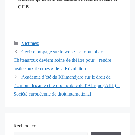
qu’ils
Catégories
Victimes:
Navigation
Ceci se propage sur le web : Le tribunal de
des
Châteauroux devient scène de théâtre pour « rendre
articles
justice aux femmes » de la Révolution
Académie d’été du Kilimandjaro sur le droit de
l’Union africaine et le droit public de l’Afrique (AIIL) –
Société européenne de droit international
Rechercher