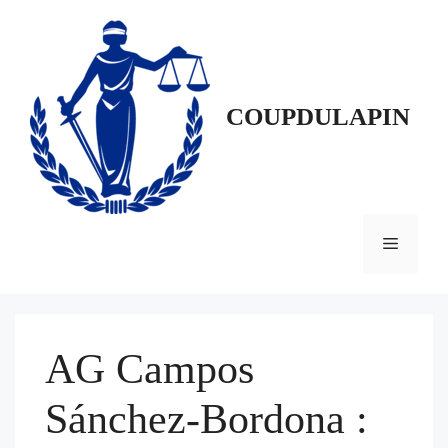
Aller
au
contenu
COUPDULAPIN
Menu
AG Campos
Sánchez-Bordona :