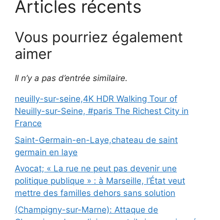
Articles récents
Vous pourriez également
aimer
Il n’y a pas d’entrée similaire.
neuilly-sur-seine,4K HDR Walking Tour of
Neuilly-sur-Seine, #paris The Richest City in
France
Saint-Germain-en-Laye,chateau de saint
germain en laye
Avocat; « La rue ne peut pas devenir une
politique publique » : à Marseille, l’État veut
mettre des familles dehors sans solution
(Champigny-sur-Marne): Attaque de