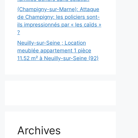
(Champigny-sur-Marne): Attaque
de Champigny: les policiers sont-
ils impressionnés par « les caïds »
?
Neuilly-sur-Seine ; Location
meublée appartement 1 pièce
11.52 m² à Neuilly-sur-Seine (92)
Archives