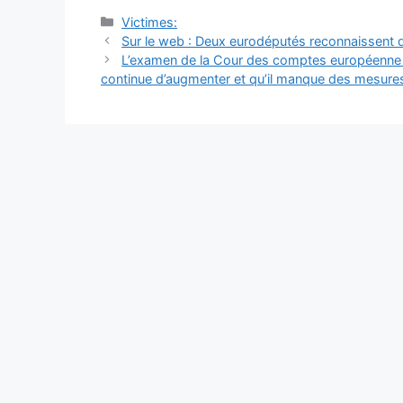
Catégories
Victimes:
Navigation
Sur le web : Deux eurodéputés reconnaissent 
des
L’examen de la Cour des comptes européenne c
articles
continue d’augmenter et qu’il manque des mesure