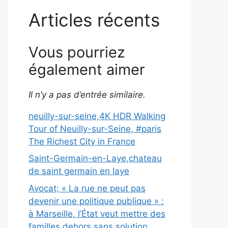
Articles récents
Vous pourriez
également aimer
Il n’y a pas d’entrée similaire.
neuilly-sur-seine,4K HDR Walking
Tour of Neuilly-sur-Seine, #paris
The Richest City in France
Saint-Germain-en-Laye,chateau
de saint germain en laye
Avocat; « La rue ne peut pas
devenir une politique publique » :
à Marseille, l’État veut mettre des
familles dehors sans solution