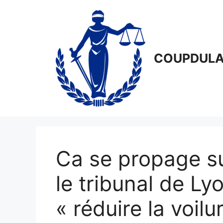
Aller
au
contenu
COUPDULA
Ca se propage sur
le tribunal de Ly
« réduire la voilur