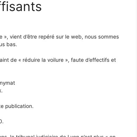
fisants
ce », vient d’être repéré sur le web, nous sommes
us bas.
aint de « réduire la voilure », faute d’effectifs et
onymat
x.
e publication.
0.
s, le tribunal judiciaire de Lyon n’est plus « en