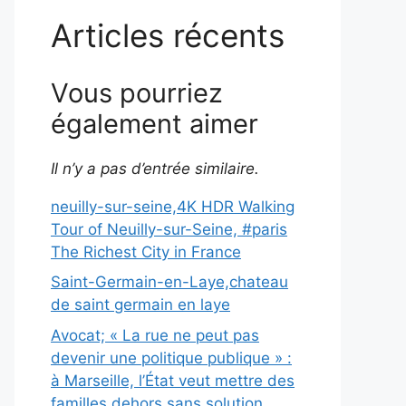
Articles récents
Vous pourriez
également aimer
Il n’y a pas d’entrée similaire.
neuilly-sur-seine,4K HDR Walking
Tour of Neuilly-sur-Seine, #paris
The Richest City in France
Saint-Germain-en-Laye,chateau
de saint germain en laye
Avocat; « La rue ne peut pas
devenir une politique publique » :
à Marseille, l’État veut mettre des
familles dehors sans solution