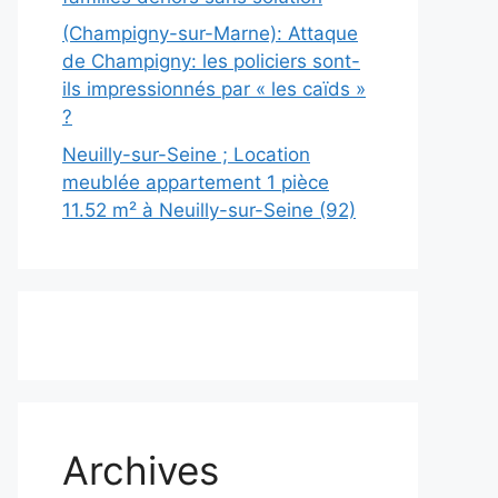
(Champigny-sur-Marne): Attaque
de Champigny: les policiers sont-
ils impressionnés par « les caïds »
?
Neuilly-sur-Seine ; Location
meublée appartement 1 pièce
11.52 m² à Neuilly-sur-Seine (92)
Archives