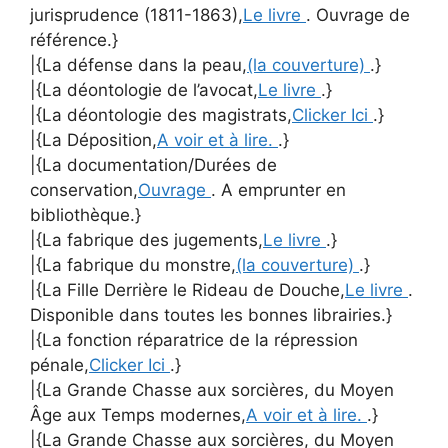
jurisprudence (1811-1863),
Le livre
. Ouvrage de
référence.}
|{La défense dans la peau,
(la couverture)
.}
|{La déontologie de l’avocat,
Le livre
.}
|{La déontologie des magistrats,
Clicker Ici
.}
|{La Déposition,
A voir et à lire.
.}
|{La documentation/Durées de
conservation,
Ouvrage
. A emprunter en
bibliothèque.}
|{La fabrique des jugements,
Le livre
.}
|{La fabrique du monstre,
(la couverture)
.}
|{La Fille Derrière le Rideau de Douche,
Le livre
.
Disponible dans toutes les bonnes librairies.}
|{La fonction réparatrice de la répression
pénale,
Clicker Ici
.}
|{La Grande Chasse aux sorcières, du Moyen
Âge aux Temps modernes,
A voir et à lire.
.}
|{La Grande Chasse aux sorcières, du Moyen