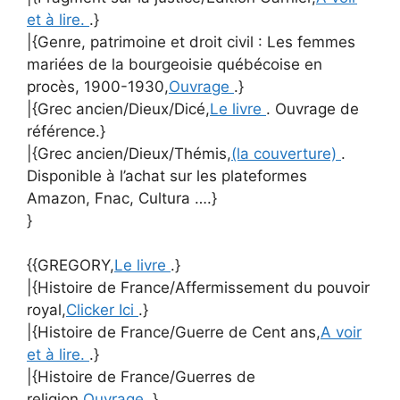
et à lire.
.}
|{Genre, patrimoine et droit civil : Les femmes
mariées de la bourgeoisie québécoise en
procès, 1900-1930,
Ouvrage
.}
|{Grec ancien/Dieux/Dicé,
Le livre
. Ouvrage de
référence.}
|{Grec ancien/Dieux/Thémis,
(la couverture)
.
Disponible à l’achat sur les plateformes
Amazon, Fnac, Cultura ….}
}
{{GREGORY,
Le livre
.}
|{Histoire de France/Affermissement du pouvoir
royal,
Clicker Ici
.}
|{Histoire de France/Guerre de Cent ans,
A voir
et à lire.
.}
|{Histoire de France/Guerres de
religion,
Ouvrage
.}