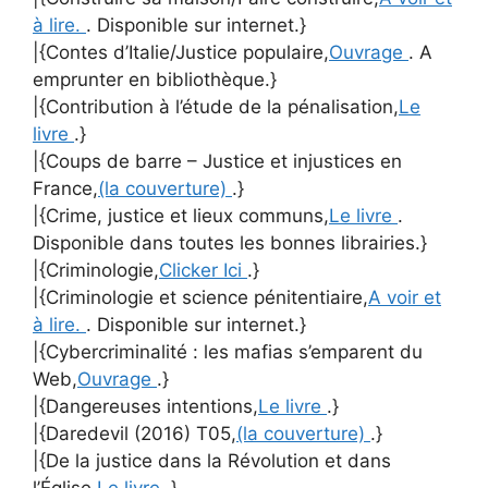
à lire.
. Disponible sur internet.}
|{Contes d’Italie/Justice populaire,
Ouvrage
. A
emprunter en bibliothèque.}
|{Contribution à l’étude de la pénalisation,
Le
livre
.}
|{Coups de barre – Justice et injustices en
France,
(la couverture)
.}
|{Crime, justice et lieux communs,
Le livre
.
Disponible dans toutes les bonnes librairies.}
|{Criminologie,
Clicker Ici
.}
|{Criminologie et science pénitentiaire,
A voir et
à lire.
. Disponible sur internet.}
|{Cybercriminalité : les mafias s’emparent du
Web,
Ouvrage
.}
|{Dangereuses intentions,
Le livre
.}
|{Daredevil (2016) T05,
(la couverture)
.}
|{De la justice dans la Révolution et dans
l’Église,
Le livre
.}