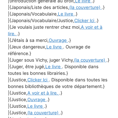
|{Introduction générale au droit,
Le livre
.}
|{Japonais/Liste des articles,
(la couverture)
.}
|{Japonais/Vocabulaire,
Le livre
.}
|{Japonais/Vocabulaire/Justice,
Clicker Ici
.}
|{Je voulais juste rentrer chez moi,
A voir et à
lire.
.}
|{J’étais à sa merci,
Ouvrage
.}
|{Jeux dangereux,
Le livre
. Ouvrage de
référence.}
|{Juger sous Vichy, juger Vichy,
(la couverture)
.}
|{Juger, être jugé,
Le livre
. Disponible dans
toutes les bonnes librairies.}
|{Justice,
Clicker Ici
. Disponible dans toutes les
bonnes bibliothèques de votre département.}
|{Justice,
A voir et à lire.
.}
|{Justice,
Ouvrage
.}
|{Justice,
Le livre
.}
|{Justice,
(la couverture)
.}