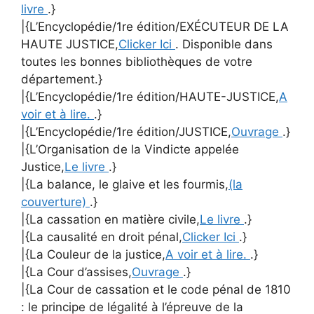
livre
.}
|{L’Encyclopédie/1re édition/EXÉCUTEUR DE LA
HAUTE JUSTICE,
Clicker Ici
. Disponible dans
toutes les bonnes bibliothèques de votre
département.}
|{L’Encyclopédie/1re édition/HAUTE-JUSTICE,
A
voir et à lire.
.}
|{L’Encyclopédie/1re édition/JUSTICE,
Ouvrage
.}
|{L’Organisation de la Vindicte appelée
Justice,
Le livre
.}
|{La balance, le glaive et les fourmis,
(la
couverture)
.}
|{La cassation en matière civile,
Le livre
.}
|{La causalité en droit pénal,
Clicker Ici
.}
|{La Couleur de la justice,
A voir et à lire.
.}
|{La Cour d’assises,
Ouvrage
.}
|{La Cour de cassation et le code pénal de 1810
: le principe de légalité à l’épreuve de la