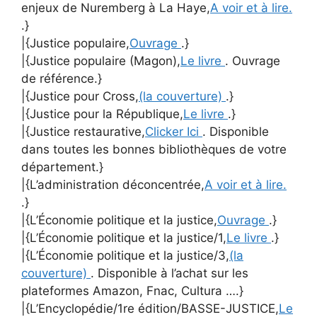
enjeux de Nuremberg à La Haye,
A voir et à lire.
.}
|{Justice populaire,
Ouvrage
.}
|{Justice populaire (Magon),
Le livre
. Ouvrage
de référence.}
|{Justice pour Cross,
(la couverture)
.}
|{Justice pour la République,
Le livre
.}
|{Justice restaurative,
Clicker Ici
. Disponible
dans toutes les bonnes bibliothèques de votre
département.}
|{L’administration déconcentrée,
A voir et à lire.
.}
|{L’Économie politique et la justice,
Ouvrage
.}
|{L’Économie politique et la justice/1,
Le livre
.}
|{L’Économie politique et la justice/3,
(la
couverture)
. Disponible à l’achat sur les
plateformes Amazon, Fnac, Cultura ….}
|{L’Encyclopédie/1re édition/BASSE-JUSTICE,
Le