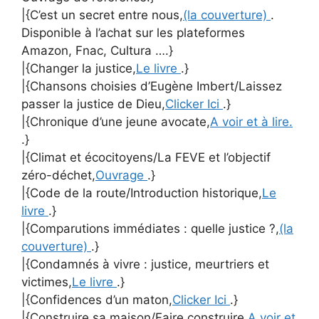
|{C’est un secret entre nous,
(la couverture)
.
Disponible à l’achat sur les plateformes
Amazon, Fnac, Cultura ….}
|{Changer la justice,
Le livre
.}
|{Chansons choisies d’Eugène Imbert/Laissez
passer la justice de Dieu,
Clicker Ici
.}
|{Chronique d’une jeune avocate,
A voir et à lire.
.}
|{Climat et écocitoyens/La FEVE et l’objectif
zéro-déchet,
Ouvrage
.}
|{Code de la route/Introduction historique,
Le
livre
.}
|{Comparutions immédiates : quelle justice ?,
(la
couverture)
.}
|{Condamnés à vivre : justice, meurtriers et
victimes,
Le livre
.}
|{Confidences d’un maton,
Clicker Ici
.}
|{Construire sa maison/Faire construire,
A voir et