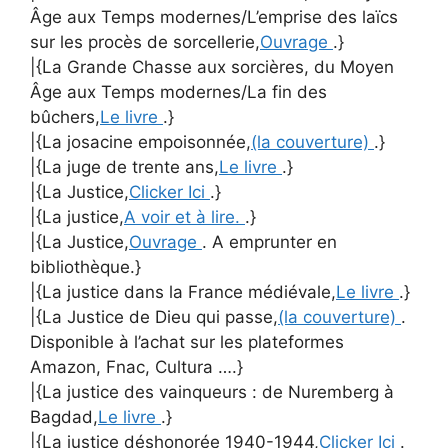
Âge aux Temps modernes/L’emprise des laïcs
sur les procès de sorcellerie,
Ouvrage
.}
|{La Grande Chasse aux sorcières, du Moyen
Âge aux Temps modernes/La fin des
bûchers,
Le livre
.}
|{La josacine empoisonnée,
(la couverture)
.}
|{La juge de trente ans,
Le livre
.}
|{La Justice,
Clicker Ici
.}
|{La justice,
A voir et à lire.
.}
|{La Justice,
Ouvrage
. A emprunter en
bibliothèque.}
|{La justice dans la France médiévale,
Le livre
.}
|{La Justice de Dieu qui passe,
(la couverture)
.
Disponible à l’achat sur les plateformes
Amazon, Fnac, Cultura ….}
|{La justice des vainqueurs : de Nuremberg à
Bagdad,
Le livre
.}
|{La justice déshonorée 1940-1944,
Clicker Ici
.