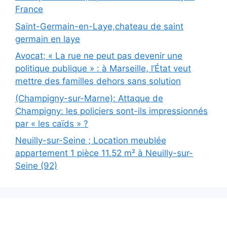
France
Saint-Germain-en-Laye,chateau de saint
germain en laye
Avocat; « La rue ne peut pas devenir une
politique publique » : à Marseille, l’État veut
mettre des familles dehors sans solution
(Champigny-sur-Marne): Attaque de
Champigny: les policiers sont-ils impressionnés
par « les caïds » ?
Neuilly-sur-Seine ; Location meublée
appartement 1 pièce 11.52 m² à Neuilly-sur-
Seine (92)