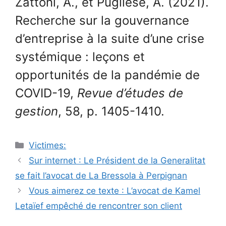
Zattoni, A., et Pugliese, A. (2021).
Recherche sur la gouvernance
d’entreprise à la suite d’une crise
systémique : leçons et
opportunités de la pandémie de
COVID-19,
Revue d’études de
gestion
, 58, p. 1405-1410.
Catégories
Victimes:
Navigation
Sur internet : Le Président de la Generalitat
des
se fait l’avocat de La Bressola à Perpignan
articles
Vous aimerez ce texte : L’avocat de Kamel
Letaïef empêché de rencontrer son client