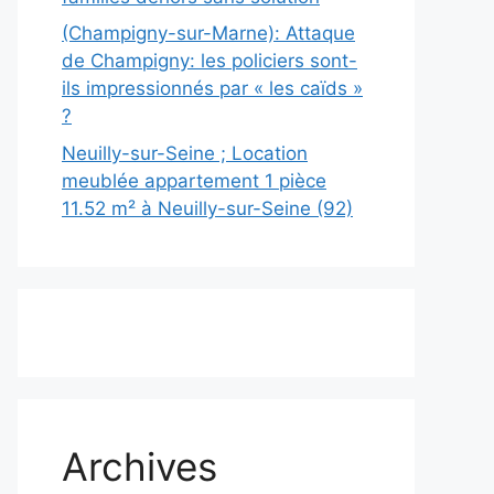
(Champigny-sur-Marne): Attaque
de Champigny: les policiers sont-
ils impressionnés par « les caïds »
?
Neuilly-sur-Seine ; Location
meublée appartement 1 pièce
11.52 m² à Neuilly-sur-Seine (92)
Archives