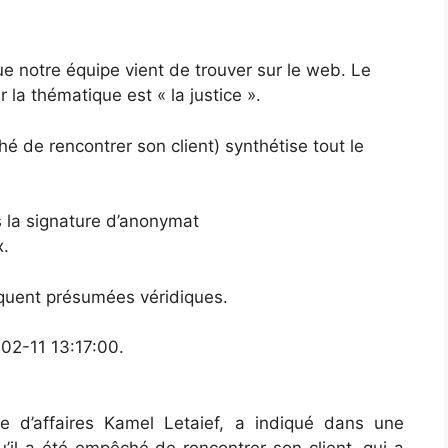
ue notre équipe vient de trouver sur le web. Le
la thématique est « la justice ».
é de rencontrer son client) synthétise tout le
 la signature d’anonymat
x.
équent présumées véridiques.
02-11 13:17:00.
e d’affaires Kamel Letaief, a indiqué dans une
il a été empêché de rencontrer son client, qui a