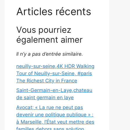
Articles récents
Vous pourriez
également aimer
Il n’y a pas d’entrée similaire.
neuilly-sur-seine,4K HDR Walking
Tour of Neuilly-sur-Seine, #paris
The Richest City in France
Saint-Germain-en-Laye,chateau
de saint germain en laye
Avocat; « La rue ne peut pas
devenir une politique publique » :
à Marseille, l’État veut mettre des
familles dehors sans solution