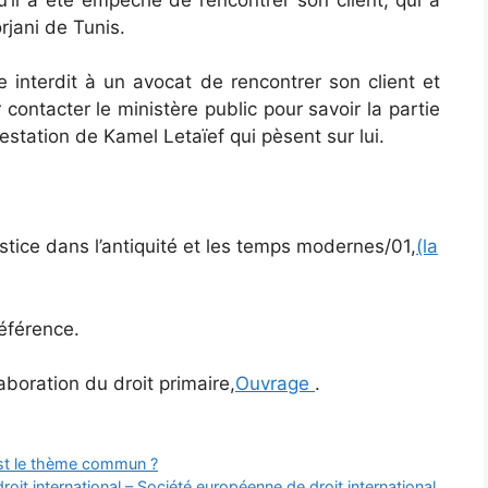
rjani de Tunis.
ste interdit à un avocat de rencontrer son client et
 contacter le ministère public pour savoir la partie
rrestation de Kamel Letaïef qui pèsent sur lui.
ustice dans l’antiquité et les temps modernes/01,
(la
éférence.
boration du droit primaire,
Ouvrage
.
 est le thème commun ?
oit international – Société européenne de droit international