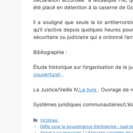
été placé en détention à la caserne de Go
Il a souligné que seule la loi antiterrori
qu’il s’active depuis quelques heures pour
sécuritaire ou judiciaire qui a ordonné l’a
Bibliographie :
Étude historique sur l’organisation de la j
couverture)
.
La Justice/Veille IV,
Le livre
. Ouvrage de r
Systèmes juridiques communautaires/L’éla
Catégories
Victimes:
Navigation
Défis pour la gouvernance d’entreprise : quel
des
Appel à soumissions | L’Annuaire canadien de dr