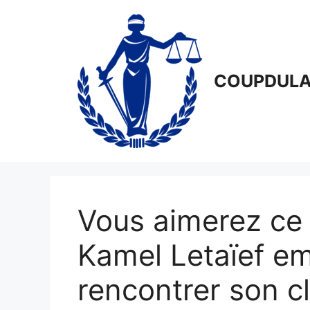
Aller
au
contenu
COUPDULA
Vous aimerez ce 
Kamel Letaïef e
rencontrer son cl