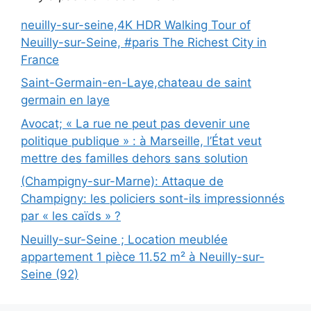
neuilly-sur-seine,4K HDR Walking Tour of
Neuilly-sur-Seine, #paris The Richest City in
France
Saint-Germain-en-Laye,chateau de saint
germain en laye
Avocat; « La rue ne peut pas devenir une
politique publique » : à Marseille, l’État veut
mettre des familles dehors sans solution
(Champigny-sur-Marne): Attaque de
Champigny: les policiers sont-ils impressionnés
par « les caïds » ?
Neuilly-sur-Seine ; Location meublée
appartement 1 pièce 11.52 m² à Neuilly-sur-
Seine (92)