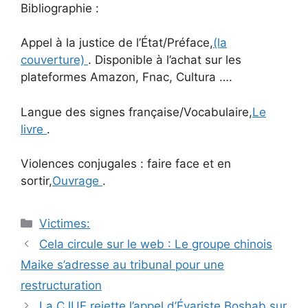
Bibliographie :
Appel à la justice de l’État/Préface,
(la
couverture)
. Disponible à l’achat sur les
plateformes Amazon, Fnac, Cultura ….
Langue des signes française/Vocabulaire,
Le
livre
.
Violences conjugales : faire face et en
sortir,
Ouvrage
.
Catégories
Victimes:
Navigation
Cela circule sur le web : Le groupe chinois
des
Maike s’adresse au tribunal pour une
articles
restructuration
La CJUE rejette l’appel d’Évariste Boshab sur