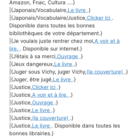
Amazon, Fnac, Cultura ….}
|{Japonais/Vocabulaire,
Le livre
.}
|{Japonais/Vocabulaire/Justice,
Clicker Ici
.
Disponible dans toutes les bonnes
bibliothèques de votre département.}
|{Je voulais juste rentrer chez moi,
A voir et à
lire.
. Disponible sur internet.}
|{J’étais à sa merci,
Ouvrage
.}
|{Jeux dangereux,
Le livre
.}
|{Juger sous Vichy, juger Vichy,
(la couverture)
.}
|{Juger, être jugé,
Le livre
.}
|{Justice,
Clicker Ici
.}
|{Justice,
A voir et à lire.
.}
|{Justice,
Ouvrage
.}
|{Justice,
Le livre
.}
|{Justice,
(la couverture)
.}
|{Justice,
Le livre
. Disponible dans toutes les
bonnes librairies.}