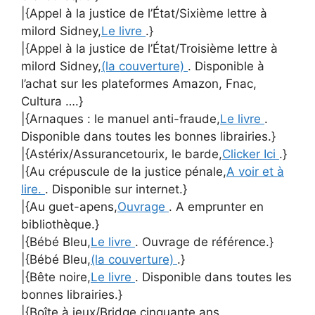
|{Appel à la justice de l’État/Sixième lettre à
milord Sidney,
Le livre
.}
|{Appel à la justice de l’État/Troisième lettre à
milord Sidney,
(la couverture)
. Disponible à
l’achat sur les plateformes Amazon, Fnac,
Cultura ….}
|{Arnaques : le manuel anti-fraude,
Le livre
.
Disponible dans toutes les bonnes librairies.}
|{Astérix/Assurancetourix, le barde,
Clicker Ici
.}
|{Au crépuscule de la justice pénale,
A voir et à
lire.
. Disponible sur internet.}
|{Au guet-apens,
Ouvrage
. A emprunter en
bibliothèque.}
|{Bébé Bleu,
Le livre
. Ouvrage de référence.}
|{Bébé Bleu,
(la couverture)
.}
|{Bête noire,
Le livre
. Disponible dans toutes les
bonnes librairies.}
|{Boîte à jeux/Bridge cinquante ans