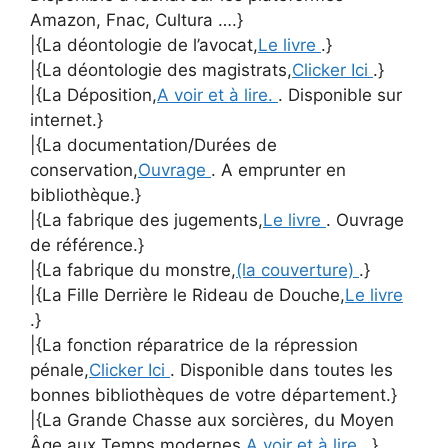
Amazon, Fnac, Cultura ….}
|{La déontologie de l’avocat,
Le livre
.}
|{La déontologie des magistrats,
Clicker Ici
.}
|{La Déposition,
A voir et à lire.
. Disponible sur
internet.}
|{La documentation/Durées de
conservation,
Ouvrage
. A emprunter en
bibliothèque.}
|{La fabrique des jugements,
Le livre
. Ouvrage
de référence.}
|{La fabrique du monstre,
(la couverture)
.}
|{La Fille Derrière le Rideau de Douche,
Le livre
.}
|{La fonction réparatrice de la répression
pénale,
Clicker Ici
. Disponible dans toutes les
bonnes bibliothèques de votre département.}
|{La Grande Chasse aux sorcières, du Moyen
Âge aux Temps modernes,
A voir et à lire.
.}