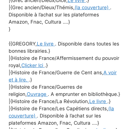
|{Grec ancien/Dieux/Dicé,
Le livre
.}
|{Grec ancien/Dieux/Thémis,
(la couverture)
.
Disponible à l’achat sur les plateformes
Amazon, Fnac, Cultura ….}
}
{{GREGORY,
Le livre
. Disponible dans toutes les
bonnes librairies.}
|{Histoire de France/Affermissement du pouvoir
royal,
Clicker Ici
.}
|{Histoire de France/Guerre de Cent ans,
A voir
et à lire.
.}
|{Histoire de France/Guerres de
religion,
Ouvrage
. A emprunter en bibliothèque.}
|{Histoire de France/La Révolution,
Le livre
.}
|{Histoire de France/Les Capétiens directs,
(la
couverture)
. Disponible à l’achat sur les
plateformes Amazon, Fnac, Cultura ….}