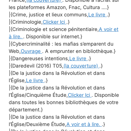
France,
(la couverture)
. Disponible à l’achat sur
les plateformes Amazon, Fnac, Cultura ….}
|{Crime, justice et lieux communs,
Le livre
.}
|{Criminologie,
Clicker Ici
.}
|{Criminologie et science pénitentiaire,
A voir et
à lire.
. Disponible sur internet.}
|{Cybercriminalité : les mafias s’emparent du
Web,
Ouvrage
. A emprunter en bibliothèque.}
|{Dangereuses intentions,
Le livre
.}
|{Daredevil (2016) T05,
(la couverture)
.}
|{De la justice dans la Révolution et dans
l’Église,
Le livre
.}
|{De la justice dans la Révolution et dans
l’Église/Cinquième Étude,
Clicker Ici
. Disponible
dans toutes les bonnes bibliothèques de votre
département.}
|{De la justice dans la Révolution et dans
l’Église/Deuxième Étude,
A voir et à lire.
.}