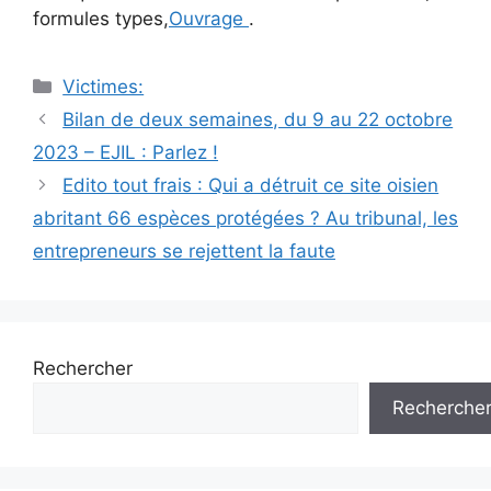
formules types,
Ouvrage
.
Catégories
Victimes:
Navigation
Bilan de deux semaines, du 9 au 22 octobre
des
2023 – EJIL : Parlez !
articles
Edito tout frais : Qui a détruit ce site oisien
abritant 66 espèces protégées ? Au tribunal, les
entrepreneurs se rejettent la faute
Rechercher
Recherche