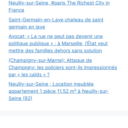
Neuilly-sur-Seine, #paris The Richest City in
France
Saint-Germain-en-Laye,chateau de saint
germain en laye
Avocat; « La rue ne peut pas devenir une
politique publique » : à Marseille, l’État veut
mettre des familles dehors sans solution
(Champigny-sur-Marne): Attaque de
Champigny: les policiers sont-ils impressionnés
par « les caïds » ?
Neuilly-sur-Seine ; Location meublée
appartement 1 pièce 11.52 m² à Neuilly-sur-
Seine (92)