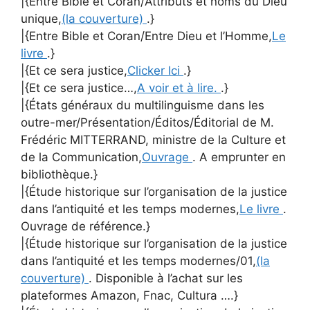
|{Entre Bible et Coran/Attributs et noms du Dieu
unique,
(la couverture)
.}
|{Entre Bible et Coran/Entre Dieu et l’Homme,
Le
livre
.}
|{Et ce sera justice,
Clicker Ici
.}
|{Et ce sera justice…,
A voir et à lire.
.}
|{États généraux du multilinguisme dans les
outre-mer/Présentation/Éditos/Éditorial de M.
Frédéric MITTERRAND, ministre de la Culture et
de la Communication,
Ouvrage
. A emprunter en
bibliothèque.}
|{Étude historique sur l’organisation de la justice
dans l’antiquité et les temps modernes,
Le livre
.
Ouvrage de référence.}
|{Étude historique sur l’organisation de la justice
dans l’antiquité et les temps modernes/01,
(la
couverture)
. Disponible à l’achat sur les
plateformes Amazon, Fnac, Cultura ….}