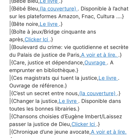
|{Bébé Bleu,
Le livre
.}
|{Bébé Bleu,
(la couverture)
. Disponible à l’achat
sur les plateformes Amazon, Fnac, Cultura ….}
|{Bête noire,
Le livre
.}
|{Boîte à jeux/Bridge cinquante ans
après,
Clicker Ici
.}
|{Boulevard du crime: vie quotidienne et secrète
du Palais de justice de Paris,
A voir et à lire.
.}
|{Care, justice et dépendance,
Ouvrage
. A
emprunter en bibliothèque.}
|{Ces magistrats qui tuent la justice,
Le livre
.
Ouvrage de référence.}
|{C’est un secret entre nous,
(la couverture)
.}
|{Changer la justice,
Le livre
. Disponible dans
toutes les bonnes librairies.}
|{Chansons choisies d’Eugène Imbert/Laissez
passer la justice de Dieu,
Clicker Ici
.}
|{Chronique d’une jeune avocate,
A voir et à lire.