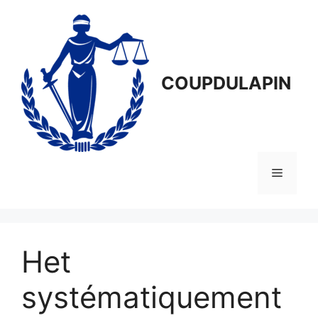
Aller
au
contenu
COUPDULAPIN
Menu
Het
systématiquement