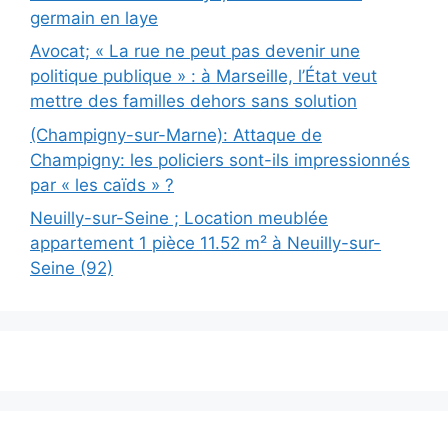
germain en laye
Avocat; « La rue ne peut pas devenir une
politique publique » : à Marseille, l’État veut
mettre des familles dehors sans solution
(Champigny-sur-Marne): Attaque de
Champigny: les policiers sont-ils impressionnés
par « les caïds » ?
Neuilly-sur-Seine ; Location meublée
appartement 1 pièce 11.52 m² à Neuilly-sur-
Seine (92)