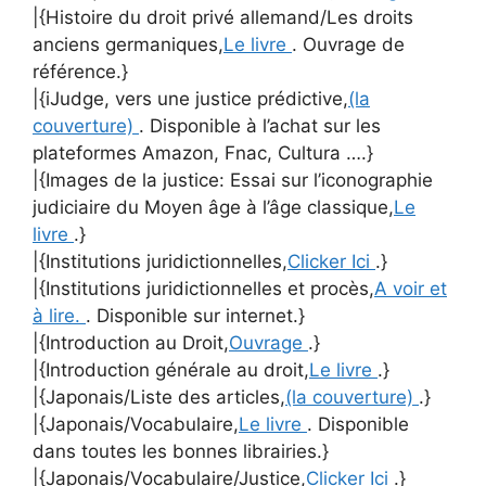
|{Histoire du droit privé allemand/Les droits
anciens germaniques,
Le livre
. Ouvrage de
référence.}
|{iJudge, vers une justice prédictive,
(la
couverture)
. Disponible à l’achat sur les
plateformes Amazon, Fnac, Cultura ….}
|{Images de la justice: Essai sur l’iconographie
judiciaire du Moyen âge à l’âge classique,
Le
livre
.}
|{Institutions juridictionnelles,
Clicker Ici
.}
|{Institutions juridictionnelles et procès,
A voir et
à lire.
. Disponible sur internet.}
|{Introduction au Droit,
Ouvrage
.}
|{Introduction générale au droit,
Le livre
.}
|{Japonais/Liste des articles,
(la couverture)
.}
|{Japonais/Vocabulaire,
Le livre
. Disponible
dans toutes les bonnes librairies.}
|{Japonais/Vocabulaire/Justice,
Clicker Ici
.}