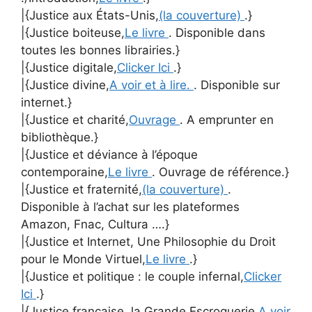
|{Justice aux États-Unis,
(la couverture)
.}
|{Justice boiteuse,
Le livre
. Disponible dans
toutes les bonnes librairies.}
|{Justice digitale,
Clicker Ici
.}
|{Justice divine,
A voir et à lire.
. Disponible sur
internet.}
|{Justice et charité,
Ouvrage
. A emprunter en
bibliothèque.}
|{Justice et déviance à l’époque
contemporaine,
Le livre
. Ouvrage de référence.}
|{Justice et fraternité,
(la couverture)
.
Disponible à l’achat sur les plateformes
Amazon, Fnac, Cultura ….}
|{Justice et Internet, Une Philosophie du Droit
pour le Monde Virtuel,
Le livre
.}
|{Justice et politique : le couple infernal,
Clicker
Ici
.}
|{Justice française, la Grande Escroquerie,
A voir