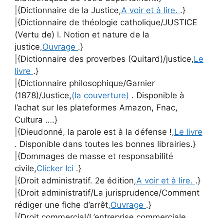
|{Dictionnaire de la Justice,
A voir et à lire.
.}
|{Dictionnaire de théologie catholique/JUSTICE
(Vertu de) I. Notion et nature de la
justice,
Ouvrage
.}
|{Dictionnaire des proverbes (Quitard)/justice,
Le
livre
.}
|{Dictionnaire philosophique/Garnier
(1878)/Justice,
(la couverture)
. Disponible à
l’achat sur les plateformes Amazon, Fnac,
Cultura ….}
|{Dieudonné, la parole est à la défense !,
Le livre
. Disponible dans toutes les bonnes librairies.}
|{Dommages de masse et responsabilité
civile,
Clicker Ici
.}
|{Droit administratif. 2e édition,
A voir et à lire.
.}
|{Droit administratif/La jurisprudence/Comment
rédiger une fiche d’arrêt,
Ouvrage
.}
|{Droit commercial/L’entreprise commerciale