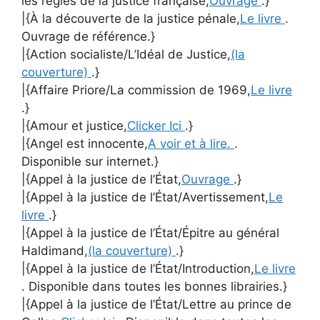
les règles de la justice française,
Ouvrage
.}
|{À la découverte de la justice pénale,
Le livre
.
Ouvrage de référence.}
|{Action socialiste/L’Idéal de Justice,
(la
couverture)
.}
|{Affaire Priore/La commission de 1969,
Le livre
.}
|{Amour et justice,
Clicker Ici
.}
|{Angel est innocente,
A voir et à lire.
.
Disponible sur internet.}
|{Appel à la justice de l’État,
Ouvrage
.}
|{Appel à la justice de l’État/Avertissement,
Le
livre
.}
|{Appel à la justice de l’État/Épitre au général
Haldimand,
(la couverture)
.}
|{Appel à la justice de l’État/Introduction,
Le livre
. Disponible dans toutes les bonnes librairies.}
|{Appel à la justice de l’État/Lettre au prince de