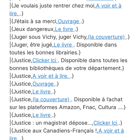
|{Je voulais juste rentrer chez moi,
A voir et à
lire.
.}
|{J’étais à sa merci,
Ouvrage
.}
|{Jeux dangereux,
Le livre
.}
|{Juger sous Vichy, juger Vichy,
(la couverture)
.}
|{Juger, être jugé,
Le livre
. Disponible dans
toutes les bonnes librairies.}
|{Justice,
Clicker Ici
. Disponible dans toutes les
bonnes bibliothèques de votre département.}
|{Justice,
A voir et à lire.
.}
|{Justice,
Ouvrage
.}
|{Justice,
Le livre
.}
|{Justice,
(la couverture)
. Disponible à l’achat
sur les plateformes Amazon, Fnac, Cultura ….}
|{Justice,
Le livre
.}
|{Justice : un magistrat dépose…,
Clicker Ici
.}
|{Justice aux Canadiens-Français !,
A voir et à
lire.
.}