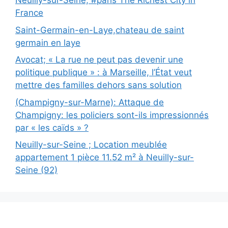
Neuilly-sur-Seine, #paris The Richest City in
France
Saint-Germain-en-Laye,chateau de saint
germain en laye
Avocat; « La rue ne peut pas devenir une
politique publique » : à Marseille, l’État veut
mettre des familles dehors sans solution
(Champigny-sur-Marne): Attaque de
Champigny: les policiers sont-ils impressionnés
par « les caïds » ?
Neuilly-sur-Seine ; Location meublée
appartement 1 pièce 11.52 m² à Neuilly-sur-
Seine (92)