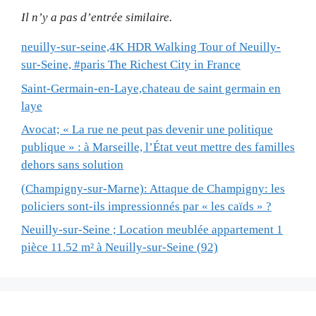
Il n’y a pas d’entrée similaire.
neuilly-sur-seine,4K HDR Walking Tour of Neuilly-
sur-Seine, #paris The Richest City in France
Saint-Germain-en-Laye,chateau de saint germain en
laye
Avocat; « La rue ne peut pas devenir une politique
publique » : à Marseille, l’État veut mettre des familles
dehors sans solution
(Champigny-sur-Marne): Attaque de Champigny: les
policiers sont-ils impressionnés par « les caïds » ?
Neuilly-sur-Seine ; Location meublée appartement 1
pièce 11.52 m² à Neuilly-sur-Seine (92)