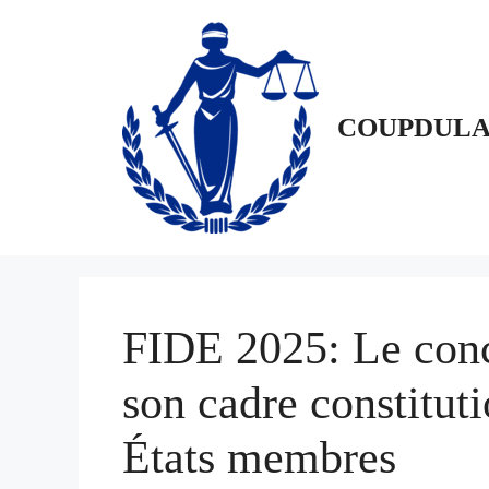
Aller
au
contenu
COUPDULA
FIDE 2025: Le conc
son cadre constitut
États membres