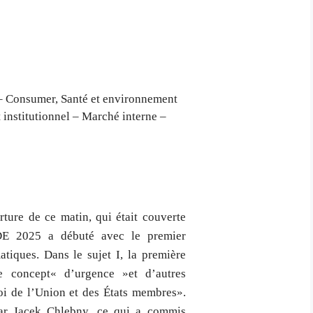
 – Consumer, Santé et environnement
 institutionnel – Marché interne –
ture de ce matin, qui était couverte
IDE 2025 a débuté avec le premier
tiques. Dans le sujet I, la première
Le concept« d’urgence »et d’autres
loi de l’Union et des États membres».
par Jacek Chlebny, ce qui a commis