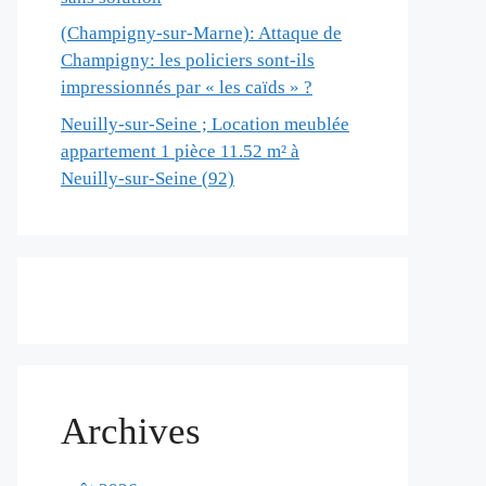
(Champigny-sur-Marne): Attaque de
Champigny: les policiers sont-ils
impressionnés par « les caïds » ?
Neuilly-sur-Seine ; Location meublée
appartement 1 pièce 11.52 m² à
Neuilly-sur-Seine (92)
Archives