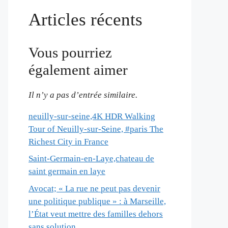
Articles récents
Vous pourriez
également aimer
Il n’y a pas d’entrée similaire.
neuilly-sur-seine,4K HDR Walking
Tour of Neuilly-sur-Seine, #paris The
Richest City in France
Saint-Germain-en-Laye,chateau de
saint germain en laye
Avocat; « La rue ne peut pas devenir
une politique publique » : à Marseille,
l’État veut mettre des familles dehors
sans solution