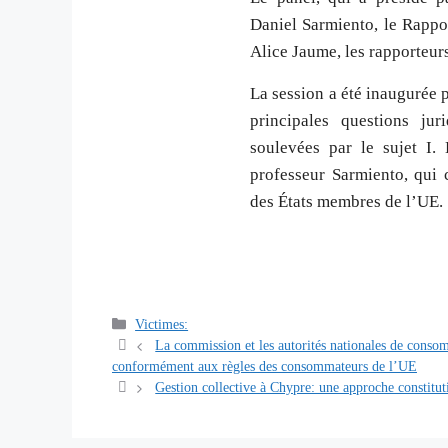
Daniel Sarmiento, le Rappo
Alice Jaume, les rapporteurs
La session a été inaugurée pa
principales questions juri
soulevées par le sujet I. 
professeur Sarmiento, qui 
des États membres de l’UE.
Catégories
Victimes:
Navigation
La commission et les autorités nationales de cons
des
conformément aux règles des consommateurs de l’UE
articles
Gestion collective à Chypre: une approche constitut