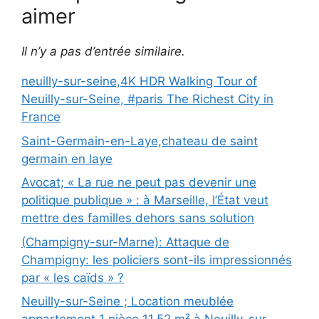
aimer
Il n’y a pas d’entrée similaire.
neuilly-sur-seine,4K HDR Walking Tour of
Neuilly-sur-Seine, #paris The Richest City in
France
Saint-Germain-en-Laye,chateau de saint
germain en laye
Avocat; « La rue ne peut pas devenir une
politique publique » : à Marseille, l’État veut
mettre des familles dehors sans solution
(Champigny-sur-Marne): Attaque de
Champigny: les policiers sont-ils impressionnés
par « les caïds » ?
Neuilly-sur-Seine ; Location meublée