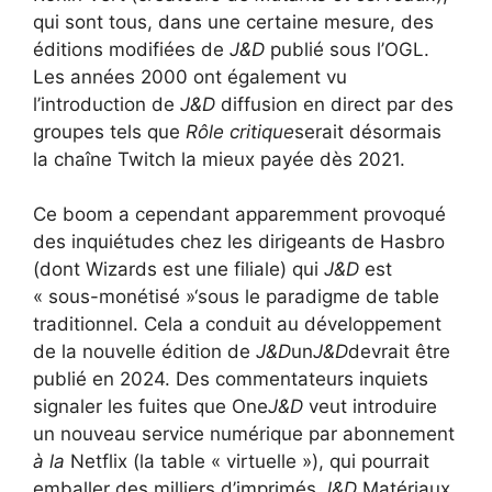
qui sont tous, dans une certaine mesure, des
éditions modifiées de
J&D
publié sous l’OGL.
Les années 2000 ont également vu
l’introduction de
J&D
diffusion en direct par des
groupes tels que
Rôle critique
serait désormais
la chaîne Twitch la mieux payée
dès 2021.
Ce boom a cependant apparemment provoqué
des inquiétudes chez les dirigeants de Hasbro
(dont Wizards est une filiale) qui
J&D
est
« sous-monétisé »
‘sous le paradigme de table
traditionnel. Cela a conduit au développement
de la nouvelle édition de
J&D
un
J&D
devrait être
publié en 2024. Des commentateurs inquiets
signaler les fuites que One
J&D
veut introduire
un nouveau service numérique par abonnement
à la
Netflix (la table « virtuelle »), qui pourrait
emballer des milliers d’imprimés
J&D
Matériaux