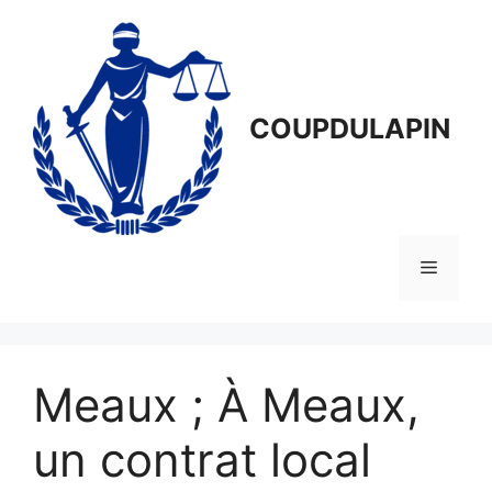
Aller
au
contenu
COUPDULAPIN
Menu
Meaux ; À Meaux,
un contrat local