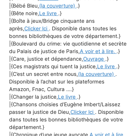
|{Bébé Bleu,
(la couverture)
.}
|{Bête noire,
Le livre
.}
|{Boîte à jeux/Bridge cinquante ans
après,
Clicker Ici
. Disponible dans toutes les
bonnes bibliothèques de votre département.}
|{Boulevard du crime: vie quotidienne et secrète
du Palais de justice de Paris,
A voir et à lire.
.}
|{Care, justice et dépendance,
Ouvrage
.}
|{Ces magistrats qui tuent la justice,
Le livre
.}
|{C’est un secret entre nous,
(la couverture)
.
Disponible à l’achat sur les plateformes
Amazon, Fnac, Cultura ….}
|{Changer la justice,
Le livre
.}
|{Chansons choisies d’Eugène Imbert/Laissez
passer la justice de Dieu,
Clicker Ici
. Disponible
dans toutes les bonnes bibliothèques de votre
département.}
|{Chronique d’une jeune avocate,
A voir et à lire.