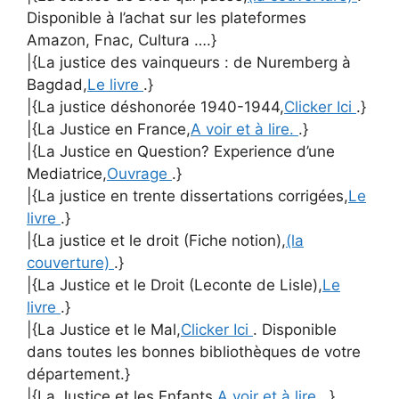
Disponible à l’achat sur les plateformes
Amazon, Fnac, Cultura ….}
|{La justice des vainqueurs : de Nuremberg à
Bagdad,
Le livre
.}
|{La justice déshonorée 1940-1944,
Clicker Ici
.}
|{La Justice en France,
A voir et à lire.
.}
|{La Justice en Question? Experience d’une
Mediatrice,
Ouvrage
.}
|{La justice en trente dissertations corrigées,
Le
livre
.}
|{La justice et le droit (Fiche notion),
(la
couverture)
.}
|{La Justice et le Droit (Leconte de Lisle),
Le
livre
.}
|{La Justice et le Mal,
Clicker Ici
. Disponible
dans toutes les bonnes bibliothèques de votre
département.}
|{La Justice et les Enfants,
A voir et à lire.
.}