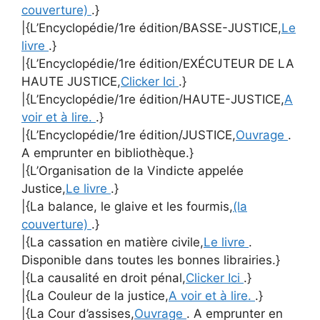
couverture)
.}
|{L’Encyclopédie/1re édition/BASSE-JUSTICE,
Le
livre
.}
|{L’Encyclopédie/1re édition/EXÉCUTEUR DE LA
HAUTE JUSTICE,
Clicker Ici
.}
|{L’Encyclopédie/1re édition/HAUTE-JUSTICE,
A
voir et à lire.
.}
|{L’Encyclopédie/1re édition/JUSTICE,
Ouvrage
.
A emprunter en bibliothèque.}
|{L’Organisation de la Vindicte appelée
Justice,
Le livre
.}
|{La balance, le glaive et les fourmis,
(la
couverture)
.}
|{La cassation en matière civile,
Le livre
.
Disponible dans toutes les bonnes librairies.}
|{La causalité en droit pénal,
Clicker Ici
.}
|{La Couleur de la justice,
A voir et à lire.
.}
|{La Cour d’assises,
Ouvrage
. A emprunter en