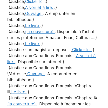
|{Justice,
Clicker Ici
.}
|{Justice,
A voir et à lire.
.}
|{Justice,
Ouvrage
. A emprunter en
bibliothèque.}
|{Justice,
Le livre
.}
|{Justice,
(la couverture)
. Disponible à l’achat
sur les plateformes Amazon, Fnac, Cultura ….}
|{Justice,
Le livre
.}
|{Justice : un magistrat dépose…,
Clicker Ici
.}
|{Justice aux Canadiens-Français !,
A voir et à
lire.
. Disponible sur internet.}
|{Justice aux Canadiens-Français
!/Adresse,
Ouvrage
. A emprunter en
bibliothèque.}
|{Justice aux Canadiens-Français !/Chapitre
III,
Le livre
.}
|{Justice aux Canadiens-Français !/Chapitre IX,
(la couverture)
. Disponible à l’achat sur les