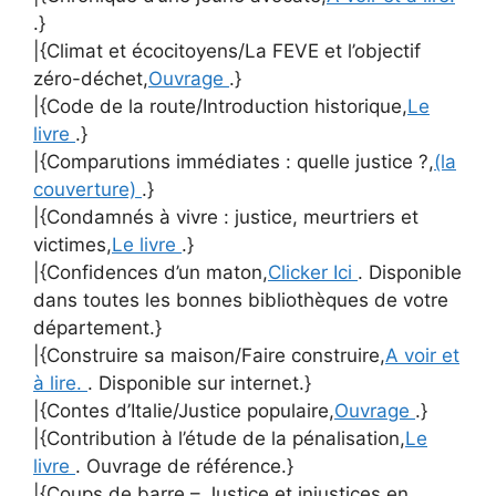
.}
|{Climat et écocitoyens/La FEVE et l’objectif
zéro-déchet,
Ouvrage
.}
|{Code de la route/Introduction historique,
Le
livre
.}
|{Comparutions immédiates : quelle justice ?,
(la
couverture)
.}
|{Condamnés à vivre : justice, meurtriers et
victimes,
Le livre
.}
|{Confidences d’un maton,
Clicker Ici
. Disponible
dans toutes les bonnes bibliothèques de votre
département.}
|{Construire sa maison/Faire construire,
A voir et
à lire.
. Disponible sur internet.}
|{Contes d’Italie/Justice populaire,
Ouvrage
.}
|{Contribution à l’étude de la pénalisation,
Le
livre
. Ouvrage de référence.}
|{Coups de barre – Justice et injustices en