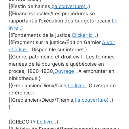
|{Festin de haines,
(la couverture)
.}
|{Finances locales/Les procédures se
rapportant à l’exécution des budgets locaux,
Le
livre
.}
|{Fondements de la justice,
Clicker Ici
.}
|{Fragment sur la justice/Édition Garnier,
A voir
et à lire.
. Disponible sur internet.}
|{Genre, patrimoine et droit civil : Les femmes
mariées de la bourgeoisie québécoise en
procès, 1900-1930,
Ouvrage
. A emprunter en
bibliothèque.}
|{Grec ancien/Dieux/Dicé,
Le livre
. Ouvrage de
référence.}
|{Grec ancien/Dieux/Thémis,
(la couverture)
.}
}
{{GREGORY,
Le livre
.}
|{Histoire de France/Affermissement du pouvoir