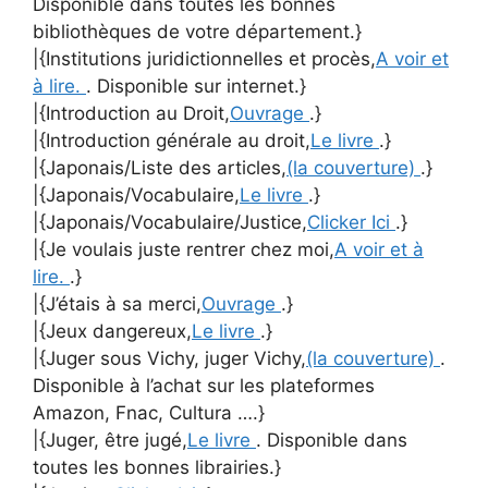
Disponible dans toutes les bonnes
bibliothèques de votre département.}
|{Institutions juridictionnelles et procès,
A voir et
à lire.
. Disponible sur internet.}
|{Introduction au Droit,
Ouvrage
.}
|{Introduction générale au droit,
Le livre
.}
|{Japonais/Liste des articles,
(la couverture)
.}
|{Japonais/Vocabulaire,
Le livre
.}
|{Japonais/Vocabulaire/Justice,
Clicker Ici
.}
|{Je voulais juste rentrer chez moi,
A voir et à
lire.
.}
|{J’étais à sa merci,
Ouvrage
.}
|{Jeux dangereux,
Le livre
.}
|{Juger sous Vichy, juger Vichy,
(la couverture)
.
Disponible à l’achat sur les plateformes
Amazon, Fnac, Cultura ….}
|{Juger, être jugé,
Le livre
. Disponible dans
toutes les bonnes librairies.}