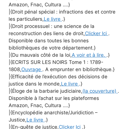
Amazon, Fnac, Cultura ….}
|{Droit pénal spécial : infractions des et contre
les particuliers,
Le livre
.}
|{Droit processuel : une science de la
reconstruction des liens de droit,
Clicker Ici
.
Disponible dans toutes les bonnes
bibliothèques de votre département.}
|{Du mauvais côté de la loi,
A voir et à lire.
.}
|{ECRITS SUR LES NOIRS Tome 1 : 1789-
1808,
Ouvrage
. A emprunter en bibliothèque.}
|{Efficacité de l’exécution des décisions de
justice dans le monde,
Le livre
.}
|{Éloge de la barbarie judiciaire,
(la couverture)
.
Disponible à l’achat sur les plateformes
Amazon, Fnac, Cultura ….}
|{Encyclopédie anarchiste/Juridiction –
Justice,
Le livre
.}
|{En-quête de justice,
Clicker Ici
.}