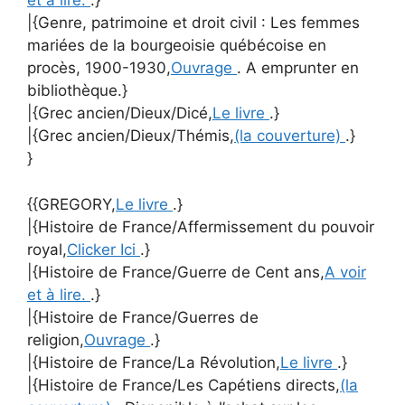
et à lire.
.}
|{Genre, patrimoine et droit civil : Les femmes
mariées de la bourgeoisie québécoise en
procès, 1900-1930,
Ouvrage
. A emprunter en
bibliothèque.}
|{Grec ancien/Dieux/Dicé,
Le livre
.}
|{Grec ancien/Dieux/Thémis,
(la couverture)
.}
}
{{GREGORY,
Le livre
.}
|{Histoire de France/Affermissement du pouvoir
royal,
Clicker Ici
.}
|{Histoire de France/Guerre de Cent ans,
A voir
et à lire.
.}
|{Histoire de France/Guerres de
religion,
Ouvrage
.}
|{Histoire de France/La Révolution,
Le livre
.}
|{Histoire de France/Les Capétiens directs,
(la