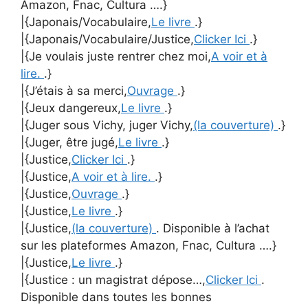
Amazon, Fnac, Cultura ….}
|{Japonais/Vocabulaire,
Le livre
.}
|{Japonais/Vocabulaire/Justice,
Clicker Ici
.}
|{Je voulais juste rentrer chez moi,
A voir et à
lire.
.}
|{J’étais à sa merci,
Ouvrage
.}
|{Jeux dangereux,
Le livre
.}
|{Juger sous Vichy, juger Vichy,
(la couverture)
.}
|{Juger, être jugé,
Le livre
.}
|{Justice,
Clicker Ici
.}
|{Justice,
A voir et à lire.
.}
|{Justice,
Ouvrage
.}
|{Justice,
Le livre
.}
|{Justice,
(la couverture)
. Disponible à l’achat
sur les plateformes Amazon, Fnac, Cultura ….}
|{Justice,
Le livre
.}
|{Justice : un magistrat dépose…,
Clicker Ici
.
Disponible dans toutes les bonnes