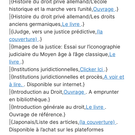
|{Histoire du droit privé allemand/L’école
historique et la marche vers l’unité,
Ouvrage
.}
|{Histoire du droit privé allemand/Les droits
anciens germaniques,
Le livre
.}
|{iJudge, vers une justice prédictive,
(la
couverture)
.}
|{Images de la justice: Essai sur l’iconographie
judiciaire du Moyen âge à l’âge classique,
Le
livre
.}
|{Institutions juridictionnelles,
Clicker Ici
.}
|{Institutions juridictionnelles et procès,
A voir et
à lire.
. Disponible sur internet.}
|{Introduction au Droit,
Ouvrage
. A emprunter
en bibliothèque.}
|{Introduction générale au droit,
Le livre
.
Ouvrage de référence.}
|{Japonais/Liste des articles,
(la couverture)
.
Disponible à l’achat sur les plateformes