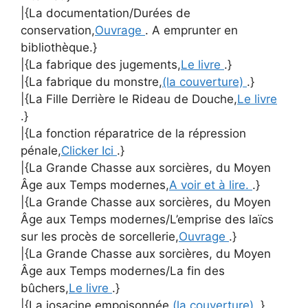
|{La documentation/Durées de
conservation,
Ouvrage
. A emprunter en
bibliothèque.}
|{La fabrique des jugements,
Le livre
.}
|{La fabrique du monstre,
(la couverture)
.}
|{La Fille Derrière le Rideau de Douche,
Le livre
.}
|{La fonction réparatrice de la répression
pénale,
Clicker Ici
.}
|{La Grande Chasse aux sorcières, du Moyen
Âge aux Temps modernes,
A voir et à lire.
.}
|{La Grande Chasse aux sorcières, du Moyen
Âge aux Temps modernes/L’emprise des laïcs
sur les procès de sorcellerie,
Ouvrage
.}
|{La Grande Chasse aux sorcières, du Moyen
Âge aux Temps modernes/La fin des
bûchers,
Le livre
.}
|{La josacine empoisonnée,
(la couverture)
.}