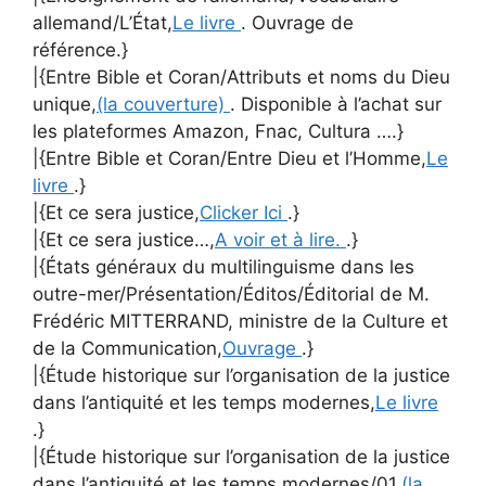
allemand/L’État,
Le livre
. Ouvrage de
référence.}
|{Entre Bible et Coran/Attributs et noms du Dieu
unique,
(la couverture)
. Disponible à l’achat sur
les plateformes Amazon, Fnac, Cultura ….}
|{Entre Bible et Coran/Entre Dieu et l’Homme,
Le
livre
.}
|{Et ce sera justice,
Clicker Ici
.}
|{Et ce sera justice…,
A voir et à lire.
.}
|{États généraux du multilinguisme dans les
outre-mer/Présentation/Éditos/Éditorial de M.
Frédéric MITTERRAND, ministre de la Culture et
de la Communication,
Ouvrage
.}
|{Étude historique sur l’organisation de la justice
dans l’antiquité et les temps modernes,
Le livre
.}
|{Étude historique sur l’organisation de la justice
dans l’antiquité et les temps modernes/01,
(la