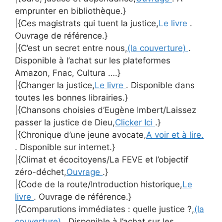
emprunter en bibliothèque.}
|{Ces magistrats qui tuent la justice,
Le livre
.
Ouvrage de référence.}
|{C’est un secret entre nous,
(la couverture)
.
Disponible à l’achat sur les plateformes
Amazon, Fnac, Cultura ….}
|{Changer la justice,
Le livre
. Disponible dans
toutes les bonnes librairies.}
|{Chansons choisies d’Eugène Imbert/Laissez
passer la justice de Dieu,
Clicker Ici
.}
|{Chronique d’une jeune avocate,
A voir et à lire.
. Disponible sur internet.}
|{Climat et écocitoyens/La FEVE et l’objectif
zéro-déchet,
Ouvrage
.}
|{Code de la route/Introduction historique,
Le
livre
. Ouvrage de référence.}
|{Comparutions immédiates : quelle justice ?,
(la
couverture)
. Disponible à l’achat sur les