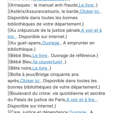
|{Arnaques : le manuel anti-fraude,
Le livre
.}
|{Astérix/Assurancetourix, le barde,
Clicker Ici
.
Disponible dans toutes les bonnes
bibliothèques de votre département.}
|{Au crépuscule de la justice pénale,
A voir et à
lire.
. Disponible sur internet.}
|{Au guet-apens,
Ouvrage
. A emprunter en
bibliothèque.}
|{Bébé Bleu,
Le livre
. Ouvrage de référence.}
|{Bébé Bleu,
(la couverture)
.}
|{Bête noire,
Le livre
.}
|{Boîte à jeux/Bridge cinquante ans
après,
Clicker Ici
. Disponible dans toutes les
bonnes bibliothèques de votre département.}
|{Boulevard du crime: vie quotidienne et secrète
du Palais de justice de Paris,
A voir et à lire.
.
Disponible sur internet.}
|{Care, justice et dépendance,
Ouvrage
. A