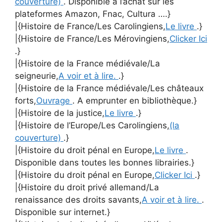
couverture)
. Disponible à l’achat sur les
plateformes Amazon, Fnac, Cultura ….}
|{Histoire de France/Les Carolingiens,
Le livre
.}
|{Histoire de France/Les Mérovingiens,
Clicker Ici
.}
|{Histoire de la France médiévale/La
seigneurie,
A voir et à lire.
.}
|{Histoire de la France médiévale/Les châteaux
forts,
Ouvrage
. A emprunter en bibliothèque.}
|{Histoire de la justice,
Le livre
.}
|{Histoire de l’Europe/Les Carolingiens,
(la
couverture)
.}
|{Histoire du droit pénal en Europe,
Le livre
.
Disponible dans toutes les bonnes librairies.}
|{Histoire du droit pénal en Europe,
Clicker Ici
.}
|{Histoire du droit privé allemand/La
renaissance des droits savants,
A voir et à lire.
.
Disponible sur internet.}