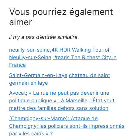
Vous pourriez également
aimer
Il n’y a pas d’entrée similaire.
neuilly-sur-seine,4K HDR Walking Tour of
Neuilly-sur-Seine, #paris The Richest City in
France
Saint-Germain-en-Laye,chateau de saint
germain en laye
Avocat; « La rue ne peut pas devenir une
politique publique » : à Marseille, l’État veut
mettre des familles dehors sans solution
(Champigny-sur-Marne): Attaque de
Champigny: les policiers sont-ils impressionnés
par « les caïds » ?