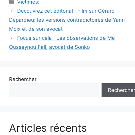
Catégories
Victimes:
Navigation
Decouvrez cet éditorial : Film sur Gérard
des
Depardieu: les versions contradictoires de Yann
articles
Moix et de son avocat
Focus sur cela : Les observations de Me
Ousseynou Fall, avocat de Sonko
Rechercher
Recherche
Articles récents