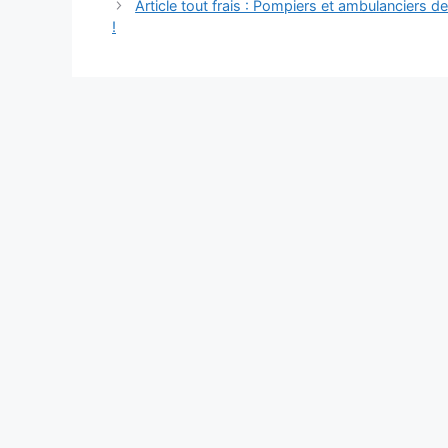
des
Article tout frais : Pompiers et ambulanciers d
articles
!