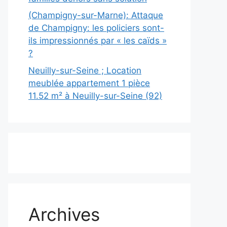
(Champigny-sur-Marne): Attaque
de Champigny: les policiers sont-
ils impressionnés par « les caïds »
?
Neuilly-sur-Seine ; Location
meublée appartement 1 pièce
11.52 m² à Neuilly-sur-Seine (92)
Archives