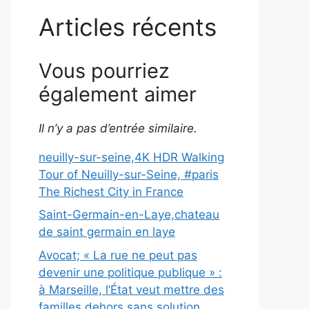
Articles récents
Vous pourriez
également aimer
Il n’y a pas d’entrée similaire.
neuilly-sur-seine,4K HDR Walking
Tour of Neuilly-sur-Seine, #paris
The Richest City in France
Saint-Germain-en-Laye,chateau
de saint germain en laye
Avocat; « La rue ne peut pas
devenir une politique publique » :
à Marseille, l’État veut mettre des
familles dehors sans solution