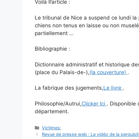
Voilà ll’article :
Le tribunal de Nice a suspend ce lundi la p
chiens non tenus en laisse ou non muselés.
partiellement …
Bibliographie :
Dictionnaire administratif et historique 
(place du Palais-de-),
(la couverture)
.
La fabrique des jugements,
Le livre
.
Philosophie/Autrui,
Clicker Ici
. Disponible
département.
Catégories
Victimes:
Navigation
Revue de presse web : La vidéo de la perquisit