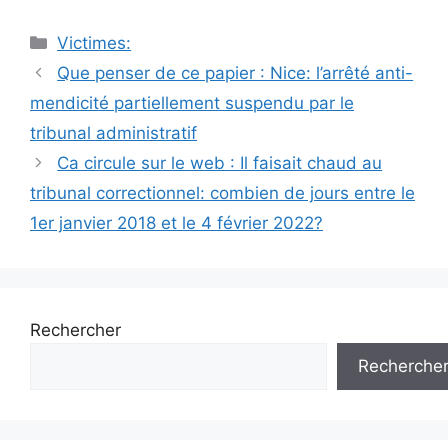
Catégories
Victimes:
Navigation
Que penser de ce papier : Nice: l’arrêté anti-
des
mendicité partiellement suspendu par le
articles
tribunal administratif
Ca circule sur le web : Il faisait chaud au
tribunal correctionnel: combien de jours entre le
1er janvier 2018 et le 4 février 2022?
Rechercher
Recherche