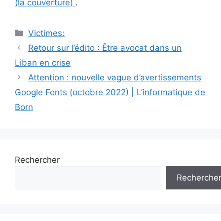
(la couverture)
.
Catégories
Victimes:
Navigation
Retour sur l’édito : Être avocat dans un
des
Liban en crise
articles
Attention : nouvelle vague d’avertissements
Google Fonts (octobre 2022) | L’informatique de
Born
Rechercher
Recherche