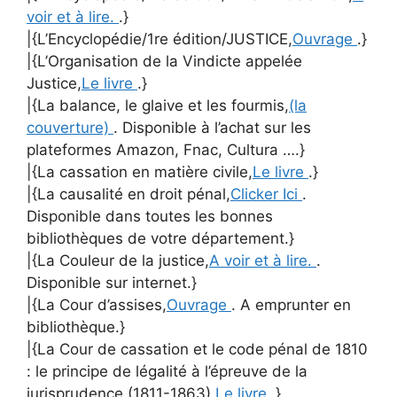
voir et à lire.
.}
|{L’Encyclopédie/1re édition/JUSTICE,
Ouvrage
.}
|{L’Organisation de la Vindicte appelée
Justice,
Le livre
.}
|{La balance, le glaive et les fourmis,
(la
couverture)
. Disponible à l’achat sur les
plateformes Amazon, Fnac, Cultura ….}
|{La cassation en matière civile,
Le livre
.}
|{La causalité en droit pénal,
Clicker Ici
.
Disponible dans toutes les bonnes
bibliothèques de votre département.}
|{La Couleur de la justice,
A voir et à lire.
.
Disponible sur internet.}
|{La Cour d’assises,
Ouvrage
. A emprunter en
bibliothèque.}
|{La Cour de cassation et le code pénal de 1810
: le principe de légalité à l’épreuve de la
jurisprudence (1811-1863),
Le livre
.}