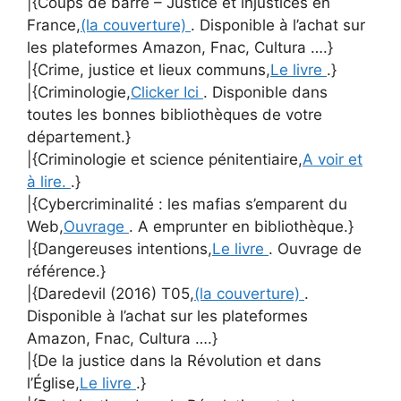
|{Coups de barre – Justice et injustices en
France,
(la couverture)
. Disponible à l’achat sur
les plateformes Amazon, Fnac, Cultura ….}
|{Crime, justice et lieux communs,
Le livre
.}
|{Criminologie,
Clicker Ici
. Disponible dans
toutes les bonnes bibliothèques de votre
département.}
|{Criminologie et science pénitentiaire,
A voir et
à lire.
.}
|{Cybercriminalité : les mafias s’emparent du
Web,
Ouvrage
. A emprunter en bibliothèque.}
|{Dangereuses intentions,
Le livre
. Ouvrage de
référence.}
|{Daredevil (2016) T05,
(la couverture)
.
Disponible à l’achat sur les plateformes
Amazon, Fnac, Cultura ….}
|{De la justice dans la Révolution et dans
l’Église,
Le livre
.}