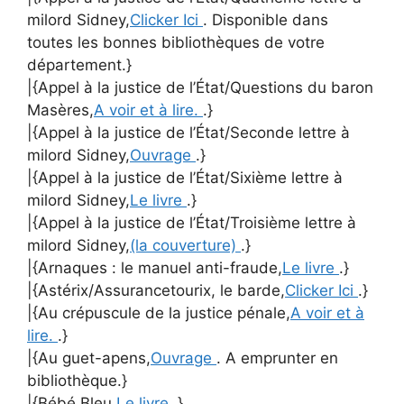
milord Sidney,
Clicker Ici
. Disponible dans
toutes les bonnes bibliothèques de votre
département.}
|{Appel à la justice de l’État/Questions du baron
Masères,
A voir et à lire.
.}
|{Appel à la justice de l’État/Seconde lettre à
milord Sidney,
Ouvrage
.}
|{Appel à la justice de l’État/Sixième lettre à
milord Sidney,
Le livre
.}
|{Appel à la justice de l’État/Troisième lettre à
milord Sidney,
(la couverture)
.}
|{Arnaques : le manuel anti-fraude,
Le livre
.}
|{Astérix/Assurancetourix, le barde,
Clicker Ici
.}
|{Au crépuscule de la justice pénale,
A voir et à
lire.
.}
|{Au guet-apens,
Ouvrage
. A emprunter en
bibliothèque.}
|{Bébé Bleu,
Le livre
.}