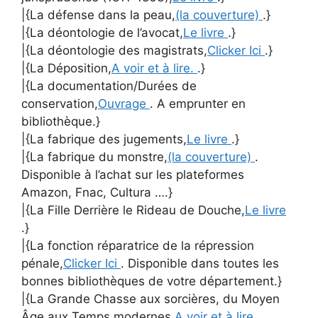
|{La défense dans la peau,
(la couverture)
.}
|{La déontologie de l’avocat,
Le livre
.}
|{La déontologie des magistrats,
Clicker Ici
.}
|{La Déposition,
A voir et à lire.
.}
|{La documentation/Durées de
conservation,
Ouvrage
. A emprunter en
bibliothèque.}
|{La fabrique des jugements,
Le livre
.}
|{La fabrique du monstre,
(la couverture)
.
Disponible à l’achat sur les plateformes
Amazon, Fnac, Cultura ….}
|{La Fille Derrière le Rideau de Douche,
Le livre
.}
|{La fonction réparatrice de la répression
pénale,
Clicker Ici
. Disponible dans toutes les
bonnes bibliothèques de votre département.}
|{La Grande Chasse aux sorcières, du Moyen
Âge aux Temps modernes,
A voir et à lire.
.