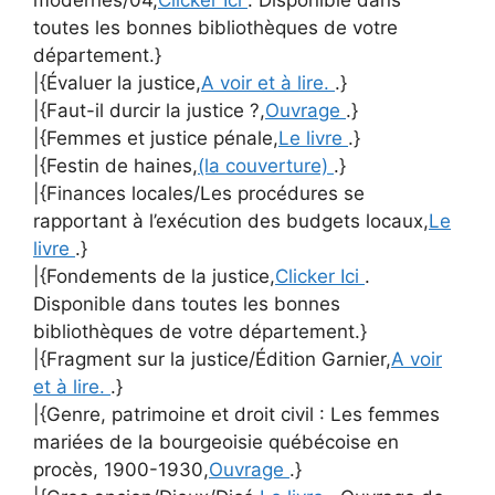
modernes/04,
Clicker Ici
. Disponible dans
toutes les bonnes bibliothèques de votre
département.}
|{Évaluer la justice,
A voir et à lire.
.}
|{Faut-il durcir la justice ?,
Ouvrage
.}
|{Femmes et justice pénale,
Le livre
.}
|{Festin de haines,
(la couverture)
.}
|{Finances locales/Les procédures se
rapportant à l’exécution des budgets locaux,
Le
livre
.}
|{Fondements de la justice,
Clicker Ici
.
Disponible dans toutes les bonnes
bibliothèques de votre département.}
|{Fragment sur la justice/Édition Garnier,
A voir
et à lire.
.}
|{Genre, patrimoine et droit civil : Les femmes
mariées de la bourgeoisie québécoise en
procès, 1900-1930,
Ouvrage
.}