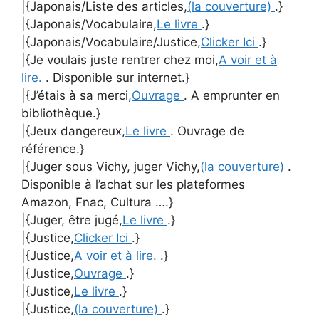
|{Japonais/Liste des articles,
(la couverture)
.}
|{Japonais/Vocabulaire,
Le livre
.}
|{Japonais/Vocabulaire/Justice,
Clicker Ici
.}
|{Je voulais juste rentrer chez moi,
A voir et à
lire.
. Disponible sur internet.}
|{J’étais à sa merci,
Ouvrage
. A emprunter en
bibliothèque.}
|{Jeux dangereux,
Le livre
. Ouvrage de
référence.}
|{Juger sous Vichy, juger Vichy,
(la couverture)
.
Disponible à l’achat sur les plateformes
Amazon, Fnac, Cultura ….}
|{Juger, être jugé,
Le livre
.}
|{Justice,
Clicker Ici
.}
|{Justice,
A voir et à lire.
.}
|{Justice,
Ouvrage
.}
|{Justice,
Le livre
.}
|{Justice,
(la couverture)
.}