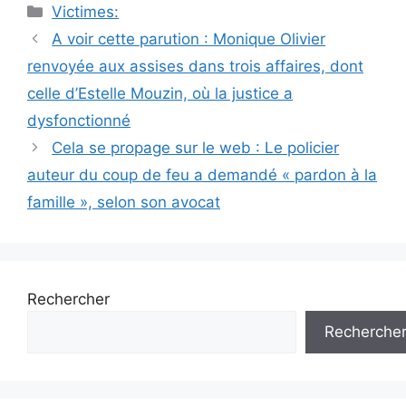
Catégories
Victimes:
Navigation
A voir cette parution : Monique Olivier
des
renvoyée aux assises dans trois affaires, dont
articles
celle d’Estelle Mouzin, où la justice a
dysfonctionné
Cela se propage sur le web : Le policier
auteur du coup de feu a demandé « pardon à la
famille », selon son avocat
Rechercher
Recherche