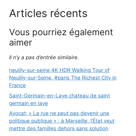
Articles récents
Vous pourriez également
aimer
Il n’y a pas d’entrée similaire.
neuilly-sur-seine,4K HDR Walking Tour of
Neuilly-sur-Seine, #paris The Richest City in
France
Saint-Germain-en-Laye,chateau de saint
germain en laye
Avocat; « La rue ne peut pas devenir une
politique publique » : à Marseille, l’État veut
mettre des familles dehors sans solution