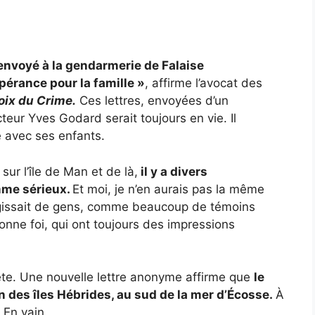
envoyé à la gendarmerie de Falaise
pérance pour la famille »
, affirme l’avocat des
oix du Crime.
Ces lettres, envoyées d’un
eur Yves Godard serait toujours en vie. Il
de avec ses enfants.
ur l’île de Man et de là,
il y a divers
mme sérieux.
Et moi, je n’en aurais pas la même
s’agissait de gens, comme beaucoup de témoins
onne foi, qui ont toujours des impressions
épète. Une nouvelle lettre anonyme affirme que
le
n des îles Hébrides, au sud de la mer d’Écosse.
À
. En vain.