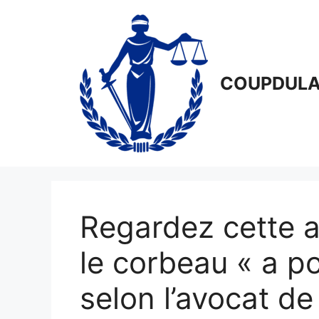
Aller
au
contenu
COUPDULA
Regardez cette 
le corbeau « a po
selon l’avocat de 