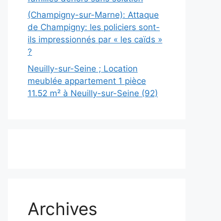
(Champigny-sur-Marne): Attaque
de Champigny: les policiers sont-
ils impressionnés par « les caïds »
?
Neuilly-sur-Seine ; Location
meublée appartement 1 pièce
11.52 m² à Neuilly-sur-Seine (92)
Archives