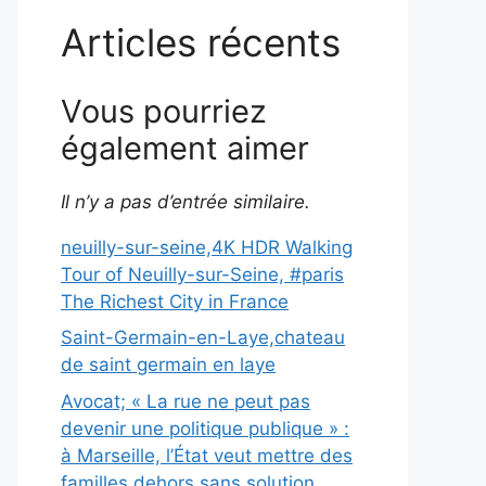
Articles récents
Vous pourriez
également aimer
Il n’y a pas d’entrée similaire.
neuilly-sur-seine,4K HDR Walking
Tour of Neuilly-sur-Seine, #paris
The Richest City in France
Saint-Germain-en-Laye,chateau
de saint germain en laye
Avocat; « La rue ne peut pas
devenir une politique publique » :
à Marseille, l’État veut mettre des
familles dehors sans solution