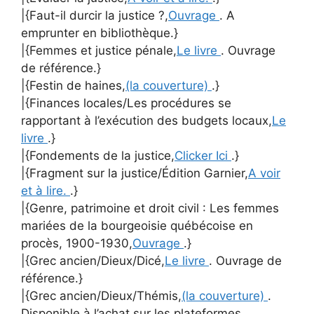
|{Faut-il durcir la justice ?,
Ouvrage
. A
emprunter en bibliothèque.}
|{Femmes et justice pénale,
Le livre
. Ouvrage
de référence.}
|{Festin de haines,
(la couverture)
.}
|{Finances locales/Les procédures se
rapportant à l’exécution des budgets locaux,
Le
livre
.}
|{Fondements de la justice,
Clicker Ici
.}
|{Fragment sur la justice/Édition Garnier,
A voir
et à lire.
.}
|{Genre, patrimoine et droit civil : Les femmes
mariées de la bourgeoisie québécoise en
procès, 1900-1930,
Ouvrage
.}
|{Grec ancien/Dieux/Dicé,
Le livre
. Ouvrage de
référence.}
|{Grec ancien/Dieux/Thémis,
(la couverture)
.
Disponible à l’achat sur les plateformes