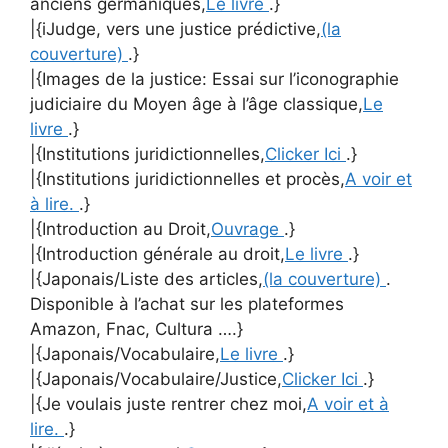
anciens germaniques,
Le livre
.}
|{iJudge, vers une justice prédictive,
(la
couverture)
.}
|{Images de la justice: Essai sur l’iconographie
judiciaire du Moyen âge à l’âge classique,
Le
livre
.}
|{Institutions juridictionnelles,
Clicker Ici
.}
|{Institutions juridictionnelles et procès,
A voir et
à lire.
.}
|{Introduction au Droit,
Ouvrage
.}
|{Introduction générale au droit,
Le livre
.}
|{Japonais/Liste des articles,
(la couverture)
.
Disponible à l’achat sur les plateformes
Amazon, Fnac, Cultura ….}
|{Japonais/Vocabulaire,
Le livre
.}
|{Japonais/Vocabulaire/Justice,
Clicker Ici
.}
|{Je voulais juste rentrer chez moi,
A voir et à
lire.
.}