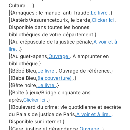
Cultura ….}
|{Arnaques : le manuel anti-fraude,
Le livre
.}
|{Astérix/Assurancetourix, le barde,
Clicker Ici
.
Disponible dans toutes les bonnes
bibliothèques de votre département.}
|{Au crépuscule de la justice pénale,
A voir et à
lire.
.}
|{Au guet-apens,
Ouvrage
. A emprunter en
bibliothèque.}
|{Bébé Bleu,
Le livre
. Ouvrage de référence.}
|{Bébé Bleu,
(la couverture)
.}
|{Bête noire,
Le livre
.}
|{Boîte à jeux/Bridge cinquante ans
après,
Clicker Ici
.}
|{Boulevard du crime: vie quotidienne et secrète
du Palais de justice de Paris,
A voir et à lire.
.
Disponible sur internet.}
|{Care, justice et dépendance,
Ouvrage
.}