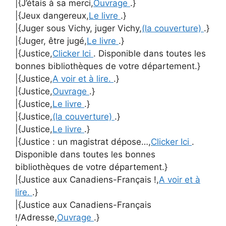
|{J’étais à sa merci,
Ouvrage
.}
|{Jeux dangereux,
Le livre
.}
|{Juger sous Vichy, juger Vichy,
(la couverture)
.}
|{Juger, être jugé,
Le livre
.}
|{Justice,
Clicker Ici
. Disponible dans toutes les
bonnes bibliothèques de votre département.}
|{Justice,
A voir et à lire.
.}
|{Justice,
Ouvrage
.}
|{Justice,
Le livre
.}
|{Justice,
(la couverture)
.}
|{Justice,
Le livre
.}
|{Justice : un magistrat dépose…,
Clicker Ici
.
Disponible dans toutes les bonnes
bibliothèques de votre département.}
|{Justice aux Canadiens-Français !,
A voir et à
lire.
.}
|{Justice aux Canadiens-Français
!/Adresse,
Ouvrage
.}