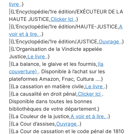
livre
.}
|{L’Encyclopédie/1re édition/EXÉCUTEUR DE LA
HAUTE JUSTICE,
Clicker Ici
.}
|{L’Encyclopédie/1re édition/HAUTE-JUSTICE,
A
voir et à lire.
.}
|{L’Encyclopédie/1re édition/JUSTICE,
Ouvrage
.}
|{L’Organisation de la Vindicte appelée
Justice,
Le livre
.}
|{La balance, le glaive et les fourmis,
(la
couverture)
. Disponible à l’achat sur les
plateformes Amazon, Fnac, Cultura ….}
|{La cassation en matière civile,
Le livre
.}
|{La causalité en droit pénal,
Clicker Ici
.
Disponible dans toutes les bonnes
bibliothèques de votre département.}
|{La Couleur de la justice,
A voir et à lire.
.}
|{La Cour d’assises,
Ouvrage
.}
|{La Cour de cassation et le code pénal de 1810