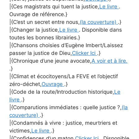
|{Ces magistrats qui tuent la justice,
Le livre
.
Ouvrage de référence.}
|{C’est un secret entre nous,
(la couverture)
.}
|{Changer la justice,
Le livre
. Disponible dans
toutes les bonnes librairies.}
|{Chansons choisies d’Eugène Imbert/Laissez
passer la justice de Dieu,
Clicker Ici
.}
|{Chronique d’une jeune avocate,
A voir et à lire.
.}
|{Climat et écocitoyens/La FEVE et l’objectif
zéro-déchet,
Ouvrage
.}
|{Code de la route/Introduction historique,
Le
livre
.}
|{Comparutions immédiates : quelle justice ?,
(la
couverture)
.}
|{Condamnés à vivre : justice, meurtriers et
victimes,
Le livre
.}
|{Confidences d’un maton,
Clicker Ici
. Disponible