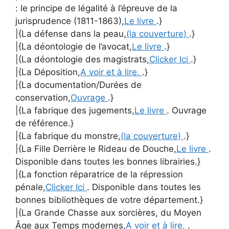
: le principe de légalité à l’épreuve de la
jurisprudence (1811-1863),
Le livre
.}
|{La défense dans la peau,
(la couverture)
.}
|{La déontologie de l’avocat,
Le livre
.}
|{La déontologie des magistrats,
Clicker Ici
.}
|{La Déposition,
A voir et à lire.
.}
|{La documentation/Durées de
conservation,
Ouvrage
.}
|{La fabrique des jugements,
Le livre
. Ouvrage
de référence.}
|{La fabrique du monstre,
(la couverture)
.}
|{La Fille Derrière le Rideau de Douche,
Le livre
.
Disponible dans toutes les bonnes librairies.}
|{La fonction réparatrice de la répression
pénale,
Clicker Ici
. Disponible dans toutes les
bonnes bibliothèques de votre département.}
|{La Grande Chasse aux sorcières, du Moyen
Âge aux Temps modernes,
A voir et à lire.
.