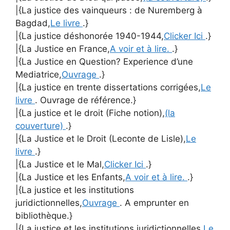
|{La justice des vainqueurs : de Nuremberg à
Bagdad,
Le livre
.}
|{La justice déshonorée 1940-1944,
Clicker Ici
.}
|{La Justice en France,
A voir et à lire.
.}
|{La Justice en Question? Experience d’une
Mediatrice,
Ouvrage
.}
|{La justice en trente dissertations corrigées,
Le
livre
. Ouvrage de référence.}
|{La justice et le droit (Fiche notion),
(la
couverture)
.}
|{La Justice et le Droit (Leconte de Lisle),
Le
livre
.}
|{La Justice et le Mal,
Clicker Ici
.}
|{La Justice et les Enfants,
A voir et à lire.
.}
|{La justice et les institutions
juridictionnelles,
Ouvrage
. A emprunter en
bibliothèque.}
|{La justice et les institutions juridictionnelles,
Le