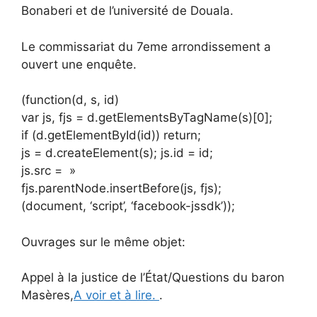
Bonaberi et de l’université de Douala.
Le commissariat du 7eme arrondissement a
ouvert une enquête.
(function(d, s, id)
var js, fjs = d.getElementsByTagName(s)[0];
if (d.getElementById(id)) return;
js = d.createElement(s); js.id = id;
js.src = »
fjs.parentNode.insertBefore(js, fjs);
(document, ‘script’, ‘facebook-jssdk’));
Ouvrages sur le même objet:
Appel à la justice de l’État/Questions du baron
Masères,
A voir et à lire.
.