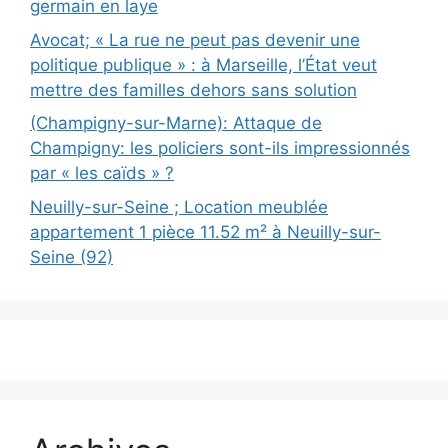
germain en laye
Avocat; « La rue ne peut pas devenir une
politique publique » : à Marseille, l’État veut
mettre des familles dehors sans solution
(Champigny-sur-Marne): Attaque de
Champigny: les policiers sont-ils impressionnés
par « les caïds » ?
Neuilly-sur-Seine ; Location meublée
appartement 1 pièce 11.52 m² à Neuilly-sur-
Seine (92)