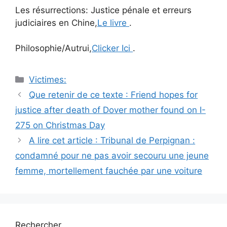
Les résurrections: Justice pénale et erreurs
judiciaires en Chine,
Le livre
.
Philosophie/Autrui,
Clicker Ici
.
Catégories
Victimes:
Navigation
Que retenir de ce texte : Friend hopes for
des
justice after death of Dover mother found on I-
articles
275 on Christmas Day
A lire cet article : Tribunal de Perpignan :
condamné pour ne pas avoir secouru une jeune
femme, mortellement fauchée par une voiture
Rechercher