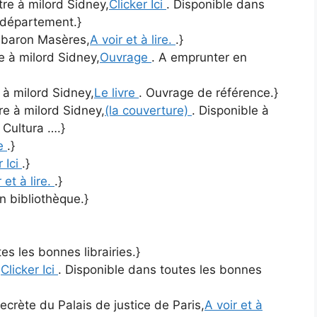
ttre à milord Sidney,
Clicker Ici
. Disponible dans
 département.}
u baron Masères,
A voir et à lire.
.}
re à milord Sidney,
Ouvrage
. A emprunter en
e à milord Sidney,
Le livre
. Ouvrage de référence.}
tre à milord Sidney,
(la couverture)
. Disponible à
 Cultura ….}
re
.}
r Ici
.}
 et à lire.
.}
n bibliothèque.}
es les bonnes librairies.}
,
Clicker Ici
. Disponible dans toutes les bonnes
ecrète du Palais de justice de Paris,
A voir et à