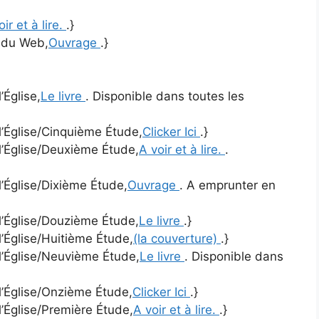
oir et à lire.
.}
t du Web,
Ouvrage
.}
’Église,
Le livre
. Disponible dans toutes les
 l’Église/Cinquième Étude,
Clicker Ici
.}
 l’Église/Deuxième Étude,
A voir et à lire.
.
l’Église/Dixième Étude,
Ouvrage
. A emprunter en
 l’Église/Douzième Étude,
Le livre
.}
l’Église/Huitième Étude,
(la couverture)
.}
 l’Église/Neuvième Étude,
Le livre
. Disponible dans
 l’Église/Onzième Étude,
Clicker Ici
.}
l’Église/Première Étude,
A voir et à lire.
.}