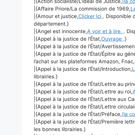
|{Action socialiste/L’Idéal de Justice,
(la c
|{Affaire Priore/La commission de 1969,
L
|{Amour et justice,
Clicker Ici
. Disponible 
département.}
|{Angel est innocente,
A voir et à lire.
. Dis
|{Appel à la justice de l’État,
Ouvrage
.}
|{Appel à la justice de l’État/Avertissemen
|{Appel à la justice de l’État/Épitre au gé
l’achat sur les plateformes Amazon, Fnac,
|{Appel à la justice de l’État/Introduction,
L
librairies.}
|{Appel à la justice de l’État/Lettre au pri
|{Appel à la justice de l’État/Lettre au roi,
A
|{Appel à la justice de l’État/Lettre aux C
|{Appel à la justice de l’État/Lettre circulai
|{Appel à la justice de l’État/Préface,
(la c
|{Appel à la justice de l’État/Première lett
les bonnes librairies.}