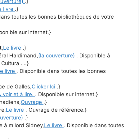
ouverture)
.}
e livre
.}
dans toutes les bonnes bibliothèques de votre
ponible sur internet.}
t,
Le livre
.}
néral Haldimand,
(la couverture)
. Disponible à
 Cultura ….}
e livre
. Disponible dans toutes les bonnes
nce de Galles,
Clicker Ici
.}
 voir et à lire.
. Disponible sur internet.}
anadiens,
Ouvrage
.}
re,
Le livre
. Ouvrage de référence.}
ouverture)
.}
re à milord Sidney,
Le livre
. Disponible dans toutes