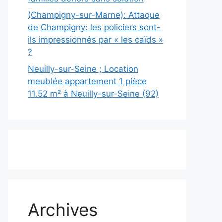
(Champigny-sur-Marne): Attaque
de Champigny: les policiers sont-
ils impressionnés par « les caïds »
?
Neuilly-sur-Seine ; Location
meublée appartement 1 pièce
11.52 m² à Neuilly-sur-Seine (92)
Archives