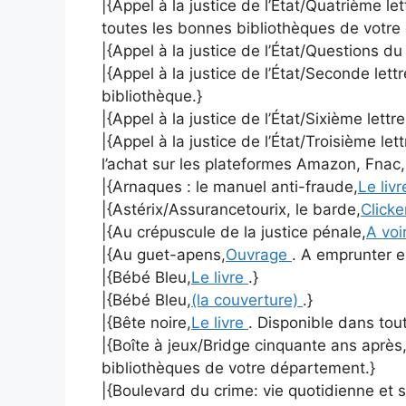
|{Appel à la justice de l’État/Quatrième le
toutes les bonnes bibliothèques de votre
|{Appel à la justice de l’État/Questions d
|{Appel à la justice de l’État/Seconde lett
bibliothèque.}
|{Appel à la justice de l’État/Sixième lettr
|{Appel à la justice de l’État/Troisième let
l’achat sur les plateformes Amazon, Fnac,
|{Arnaques : le manuel anti-fraude,
Le liv
|{Astérix/Assurancetourix, le barde,
Clicke
|{Au crépuscule de la justice pénale,
A voir
|{Au guet-apens,
Ouvrage
. A emprunter e
|{Bébé Bleu,
Le livre
.}
|{Bébé Bleu,
(la couverture)
.}
|{Bête noire,
Le livre
. Disponible dans tout
|{Boîte à jeux/Bridge cinquante ans après
bibliothèques de votre département.}
|{Boulevard du crime: vie quotidienne et s