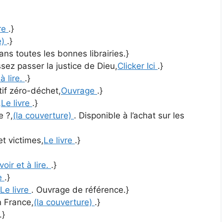
vre
.}
e)
.}
ans toutes les bonnes librairies.}
ez passer la justice de Dieu,
Clicker Ici
.}
 à lire.
.}
tif zéro-déchet,
Ouvrage
.}
,
Le livre
.}
e ?,
(la couverture)
. Disponible à l’achat sur les
et victimes,
Le livre
.}
voir et à lire.
.}
e
.}
Le livre
. Ouvrage de référence.}
n France,
(la couverture)
.}
.}