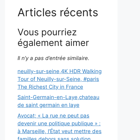
Articles récents
Vous pourriez
également aimer
Il n’y a pas d’entrée similaire.
neuilly-sur-seine,4K HDR Walking
Tour of Neuilly-sur-Seine, #paris
The Richest City in France
Saint-Germain-en-Laye,chateau
de saint germain en laye
Avocat; « La rue ne peut pas
devenir une politique publique » :
à Marseille, l’État veut mettre des
familles dehors sans solution