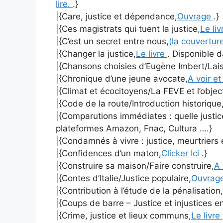
lire.
.}
|{Care, justice et dépendance,
Ouvrage
.}
|{Ces magistrats qui tuent la justice,
Le li
|{C’est un secret entre nous,
(la couvertur
|{Changer la justice,
Le livre
. Disponible d
|{Chansons choisies d’Eugène Imbert/Laiss
|{Chronique d’une jeune avocate,
A voir et
|{Climat et écocitoyens/La FEVE et l’objec
|{Code de la route/Introduction historique
|{Comparutions immédiates : quelle justic
plateformes Amazon, Fnac, Cultura ….}
|{Condamnés à vivre : justice, meurtriers 
|{Confidences d’un maton,
Clicker Ici
.}
|{Construire sa maison/Faire construire,
A 
|{Contes d’Italie/Justice populaire,
Ouvrag
|{Contribution à l’étude de la pénalisation,
|{Coups de barre – Justice et injustices e
|{Crime, justice et lieux communs,
Le livre