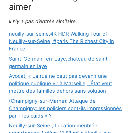
aimer
Il n’y a pas d’entrée similaire.
neuilly-sur-seine,4K HDR Walking Tour of
Neuilly-sur-Seine, #paris The Richest City in
France
Saint-Germain-en-Laye,chateau de saint
germain en laye
Avocat; « La rue ne peut pas devenir une
politique publique » : à Marseille, l’État veut
mettre des familles dehors sans solution
(Champigny-sur-Marne): Attaque de
Champigny: les policiers sont-ils impressionnés
par « les caïds » ?
Neuilly-sur-Seine ; Location meublée